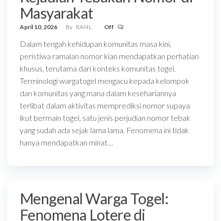
Masyarakat
April 10, 2026
By
RAf4L
Off
Dalam tengah kehidupan komunitas masa kini,
peristiwa ramalan nomor kian mendapatkan perhatian
khusus, terutama dari konteks komunitas togel.
Terminologi wargatogel mengacu kepada kelompok
dan komunitas yang mana dalam kesehariannya
terlibat dalam aktivitas memprediksi nomor supaya
ikut bermain togel, satu jenis perjudian nomor tebak
yang sudah ada sejak lama lama. Fenomena ini tidak
hanya mendapatkan minat…
Mengenal Warga Togel:
Fenomena Lotere di