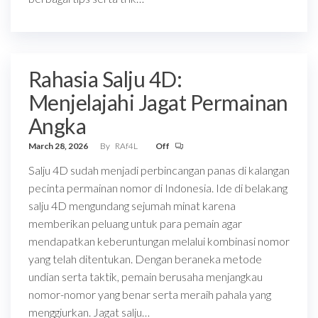
Rahasia Salju 4D:
Menjelajahi Jagat Permainan
Angka
March 28, 2026
By
RAf4L
Off
Salju 4D sudah menjadi perbincangan panas di kalangan
pecinta permainan nomor di Indonesia. Ide di belakang
salju 4D mengundang sejumah minat karena
memberikan peluang untuk para pemain agar
mendapatkan keberuntungan melalui kombinasi nomor
yang telah ditentukan. Dengan beraneka metode
undian serta taktik, pemain berusaha menjangkau
nomor-nomor yang benar serta meraih pahala yang
menggiurkan. Jagat salju…