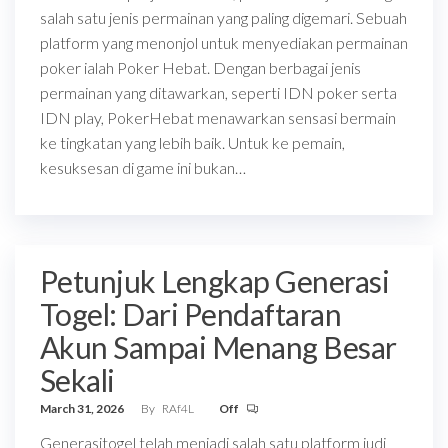
salah satu jenis permainan yang paling digemari. Sebuah
platform yang menonjol untuk menyediakan permainan
poker ialah Poker Hebat. Dengan berbagai jenis
permainan yang ditawarkan, seperti IDN poker serta
IDN play, PokerHebat menawarkan sensasi bermain
ke tingkatan yang lebih baik. Untuk ke pemain,
kesuksesan di game ini bukan…
Petunjuk Lengkap Generasi
Togel: Dari Pendaftaran
Akun Sampai Menang Besar
Sekali
March 31, 2026
By
RAf4L
Off
Generasitogel telah menjadi salah satu platform judi