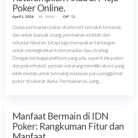
Poker Online.
April 1, 2026
By
RAf4L
Off
Dunia permainan poker di internet semakin terkenal,
dan untuk banyak orang, permainan ini lebih dari
sekadar hiburan, tetapi juga merupakan tantangan
untuk meningkatkan keterampilan dan strategi.
Dengan berbagai platform yang ada, seperti idn poker
dan pokerhebat, pemain sekarang memiliki akses yang
lebih mudah untuk bersaing melawan para penggemar
poker di seluruh dunia. Permainan ini, yang…
Manfaat Bermain di IDN
Poker: Rangkuman Fitur dan
Manfaat