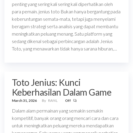
penting yang sering kali sering kali diperhatikan oleh
para pemain. jenius toto Bukan hanya bergantung pada
keberuntungan semata-mata, tetapi juga menyelami
beragam strategi serta analisis yang dapat membantu
meningkatkan peluang menang. Satu platform yang
sedang dikenal sebagai perbincangan adalah Jenius
Toto, yang menawarkan tidak hanya sarana hiburan,…
Toto Jenius: Kunci
Keberhasilan Dalam Game
March 31, 2026
By
RAf4L
Off
Dalam alam permainan yang semakin semakin
kompetitif, banyak orang orang mencari cara dan cara
untuk meningkatkan peluang mereka mendapatkan
kemenangan. Satu nama yang yang menarik perhatian