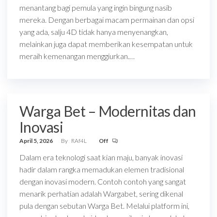
menantang bagi pemula yang ingin bingung nasib
mereka. Dengan berbagai macam permainan dan opsi
yang ada, salju 4D tidak hanya menyenangkan,
melainkan juga dapat memberikan kesempatan untuk
meraih kemenangan menggiurkan.…
Warga Bet – Modernitas dan
Inovasi
April 5, 2026
By
RAf4L
Off
Dalam era teknologi saat kian maju, banyak inovasi
hadir dalam rangka memadukan elemen tradisional
dengan inovasi modern. Contoh contoh yang sangat
menarik perhatian adalah Wargabet, sering dikenal
pula dengan sebutan Warga Bet. Melalui platform ini,