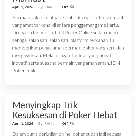
April 1, 2026
By
RAf4L
Off
Bermain poker telah jadi salah satu opsi entertainment
yang amat terkenal di antara penggemar game kartu.
Di negara Indonesia, IDN Poker Online sudah muncul
sebagai salah satu salah satu platform terkanan itu
memberikan pengalaman bermain poker yang seru dan
mengasyikkan. Melalui ragam fasilitas yang inovatif
inovatif serta suasana bermain yang aman aman, IDN
Poker, milik…
Menyingkap Trik
Kesuksesan di Poker Hebat
April 1, 2026
By
RAf4L
Off
Dalam dunia perjudian online, poker sudah jadi sebagai