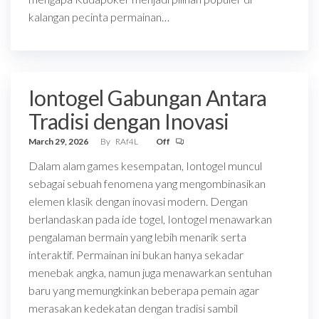
kalangan pecinta permainan…
Iontogel Gabungan Antara
Tradisi dengan Inovasi
March 29, 2026
By
RAf4L
Off
Dalam alam games kesempatan, Iontogel muncul
sebagai sebuah fenomena yang mengombinasikan
elemen klasik dengan inovasi modern. Dengan
berlandaskan pada ide togel, Iontogel menawarkan
pengalaman bermain yang lebih menarik serta
interaktif. Permainan ini bukan hanya sekadar
menebak angka, namun juga menawarkan sentuhan
baru yang memungkinkan beberapa pemain agar
merasakan kedekatan dengan tradisi sambil