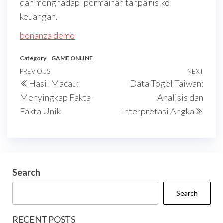
dan menghadapi permainan tanpa risiko
keuangan.
bonanza demo
Category
GAME ONLINE
Post
Previous
PREVIOUS
NEXT
Next
Hasil Macau:
Data Togel Taiwan:
navigation
Post
Post
Menyingkap Fakta-
Analisis dan
Fakta Unik
Interpretasi Angka
Search
Search
RECENT POSTS