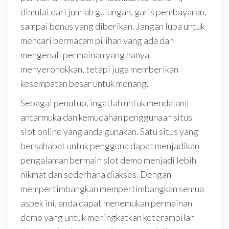
dimulai dari jumlah gulungan, garis pembayaran,
sampai bonus yang diberikan. Jangan lupa untuk
mencari bermacam pilihan yang ada dan
mengenali permainan yang hanya
menyeronokkan, tetapi juga memberikan
kesempatan besar untuk menang.
Sebagai penutup, ingatlah untuk mendalami
antarmuka dan kemudahan penggunaan situs
slot online yang anda gunakan. Satu situs yang
bersahabat untuk pengguna dapat menjadikan
pengalaman bermain slot demo menjadi lebih
nikmat dan sederhana diakses. Dengan
mempertimbangkan mempertimbangkan semua
aspek ini, anda dapat menemukan permainan
demo yang untuk meningkatkan keterampilan