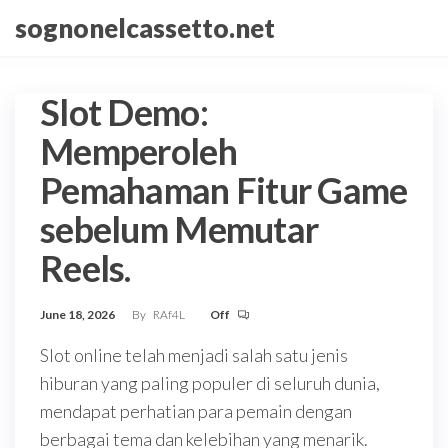
Skip
sognonelcassetto.net
to
the
content
Slot Demo:
Memperoleh
Pemahaman Fitur Game
sebelum Memutar
Reels.
June 18, 2026
By
RAf4L
Off
Slot online telah menjadi salah satu jenis
hiburan yang paling populer di seluruh dunia,
mendapat perhatian para pemain dengan
berbagai tema dan kelebihan yang menarik.