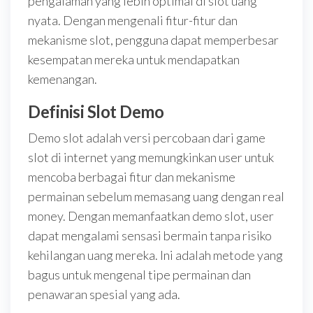
pengalaman yang lebih optimal di slot uang
nyata. Dengan mengenali fitur-fitur dan
mekanisme slot, pengguna dapat memperbesar
kesempatan mereka untuk mendapatkan
kemenangan.
Definisi Slot Demo
Demo slot adalah versi percobaan dari game
slot di internet yang memungkinkan user untuk
mencoba berbagai fitur dan mekanisme
permainan sebelum memasang uang dengan real
money. Dengan memanfaatkan demo slot, user
dapat mengalami sensasi bermain tanpa risiko
kehilangan uang mereka. Ini adalah metode yang
bagus untuk mengenal tipe permainan dan
penawaran spesial yang ada.