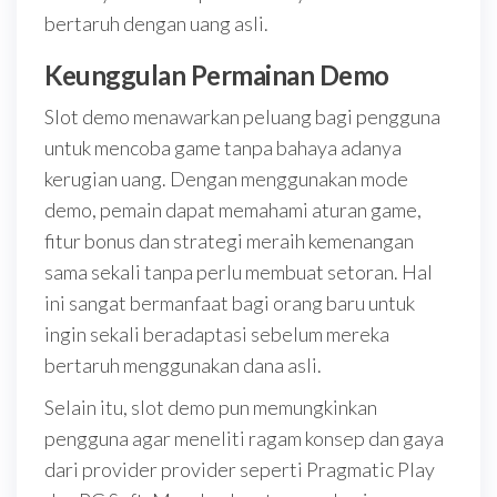
bertaruh dengan uang asli.
Keunggulan Permainan Demo
Slot demo menawarkan peluang bagi pengguna
untuk mencoba game tanpa bahaya adanya
kerugian uang. Dengan menggunakan mode
demo, pemain dapat memahami aturan game,
fitur bonus dan strategi meraih kemenangan
sama sekali tanpa perlu membuat setoran. Hal
ini sangat bermanfaat bagi orang baru untuk
ingin sekali beradaptasi sebelum mereka
bertaruh menggunakan dana asli.
Selain itu, slot demo pun memungkinkan
pengguna agar meneliti ragam konsep dan gaya
dari provider provider seperti Pragmatic Play