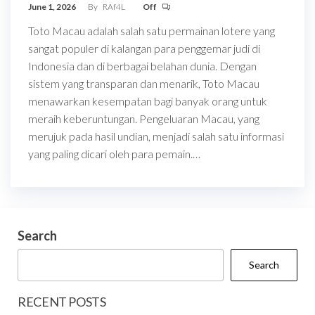
June 1, 2026
By
RAf4L
Off
Toto Macau adalah salah satu permainan lotere yang
sangat populer di kalangan para penggemar judi di
Indonesia dan di berbagai belahan dunia. Dengan
sistem yang transparan dan menarik, Toto Macau
menawarkan kesempatan bagi banyak orang untuk
meraih keberuntungan. Pengeluaran Macau, yang
merujuk pada hasil undian, menjadi salah satu informasi
yang paling dicari oleh para pemain.…
Search
Search
RECENT POSTS