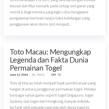
inovasi dan fitur menarik pada setiap slot game yang
mereka. Bagi mereka yang ingin coba mengalami
pengalaman bermain tanpa risiko kehilangan uang,
penggunaan akun demo slot menjadi…
Toto Macau: Mengungkap
Legenda dan Fakta Dunia
Permainan Togel
June 13, 2026
By
RAf4L
Off
Toto di Macau telah menjadi topik pembicaraan yang
hangat di antara penggemar permainan togel. Melalui
berbagai varian game seperti togel Singapore, togel
Sydney, dan togel dari Hongkong, banyak individu
tertarik oleh peluang yang ada oleh dunia togel ini.