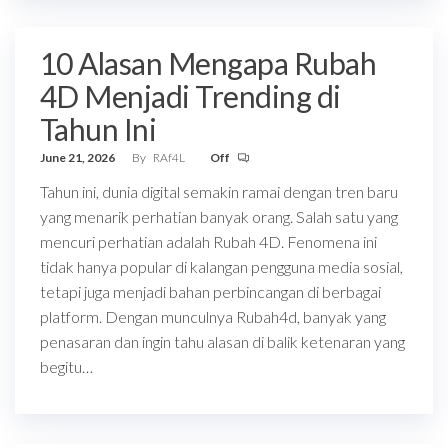
10 Alasan Mengapa Rubah
4D Menjadi Trending di
Tahun Ini
June 21, 2026
By
RAf4L
Off
Tahun ini, dunia digital semakin ramai dengan tren baru
yang menarik perhatian banyak orang. Salah satu yang
mencuri perhatian adalah Rubah 4D. Fenomena ini
tidak hanya popular di kalangan pengguna media sosial,
tetapi juga menjadi bahan perbincangan di berbagai
platform. Dengan munculnya Rubah4d, banyak yang
penasaran dan ingin tahu alasan di balik ketenaran yang
begitu…