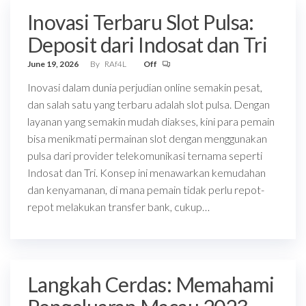
Inovasi Terbaru Slot Pulsa:
Deposit dari Indosat dan Tri
June 19, 2026
By
RAf4L
Off
Inovasi dalam dunia perjudian online semakin pesat,
dan salah satu yang terbaru adalah slot pulsa. Dengan
layanan yang semakin mudah diakses, kini para pemain
bisa menikmati permainan slot dengan menggunakan
pulsa dari provider telekomunikasi ternama seperti
Indosat dan Tri. Konsep ini menawarkan kemudahan
dan kenyamanan, di mana pemain tidak perlu repot-
repot melakukan transfer bank, cukup…
Langkah Cerdas: Memahami