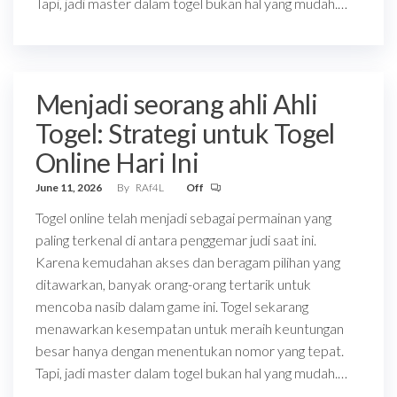
Tapi, jadi master dalam togel bukan hal yang mudah.…
Menjadi seorang ahli Ahli
Togel: Strategi untuk Togel
Online Hari Ini
June 11, 2026
By
RAf4L
Off
Togel online telah menjadi sebagai permainan yang
paling terkenal di antara penggemar judi saat ini.
Karena kemudahan akses dan beragam pilihan yang
ditawarkan, banyak orang-orang tertarik untuk
mencoba nasib dalam game ini. Togel sekarang
menawarkan kesempatan untuk meraih keuntungan
besar hanya dengan menentukan nomor yang tepat.
Tapi, jadi master dalam togel bukan hal yang mudah.…