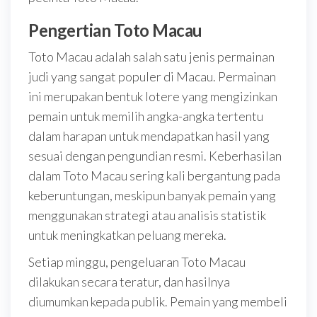
Pengertian Toto Macau
Toto Macau adalah salah satu jenis permainan
judi yang sangat populer di Macau. Permainan
ini merupakan bentuk lotere yang mengizinkan
pemain untuk memilih angka-angka tertentu
dalam harapan untuk mendapatkan hasil yang
sesuai dengan pengundian resmi. Keberhasilan
dalam Toto Macau sering kali bergantung pada
keberuntungan, meskipun banyak pemain yang
menggunakan strategi atau analisis statistik
untuk meningkatkan peluang mereka.
Setiap minggu, pengeluaran Toto Macau
dilakukan secara teratur, dan hasilnya
diumumkan kepada publik. Pemain yang membeli