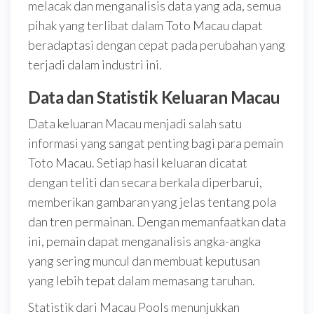
melacak dan menganalisis data yang ada, semua
pihak yang terlibat dalam Toto Macau dapat
beradaptasi dengan cepat pada perubahan yang
terjadi dalam industri ini.
Data dan Statistik Keluaran Macau
Data keluaran Macau menjadi salah satu
informasi yang sangat penting bagi para pemain
Toto Macau. Setiap hasil keluaran dicatat
dengan teliti dan secara berkala diperbarui,
memberikan gambaran yang jelas tentang pola
dan tren permainan. Dengan memanfaatkan data
ini, pemain dapat menganalisis angka-angka
yang sering muncul dan membuat keputusan
yang lebih tepat dalam memasang taruhan.
Statistik dari Macau Pools menunjukkan