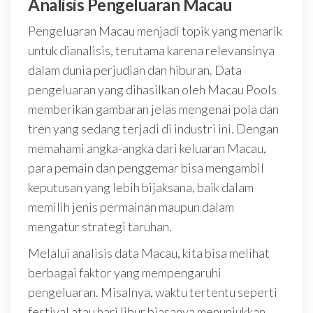
Analisis Pengeluaran Macau
Pengeluaran Macau menjadi topik yang menarik
untuk dianalisis, terutama karena relevansinya
dalam dunia perjudian dan hiburan. Data
pengeluaran yang dihasilkan oleh Macau Pools
memberikan gambaran jelas mengenai pola dan
tren yang sedang terjadi di industri ini. Dengan
memahami angka-angka dari keluaran Macau,
para pemain dan penggemar bisa mengambil
keputusan yang lebih bijaksana, baik dalam
memilih jenis permainan maupun dalam
mengatur strategi taruhan.
Melalui analisis data Macau, kita bisa melihat
berbagai faktor yang mempengaruhi
pengeluaran. Misalnya, waktu tertentu seperti
festival atau hari libur biasanya menunjukkan