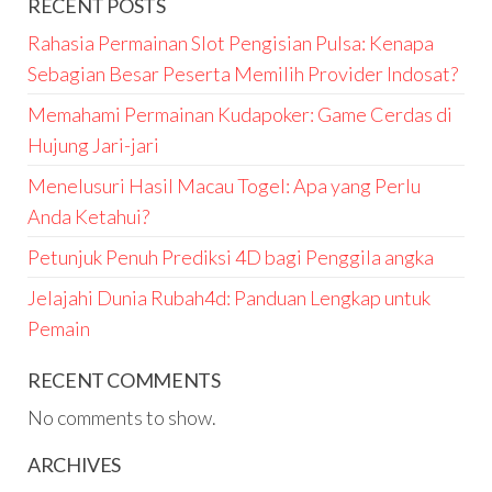
RECENT POSTS
Rahasia Permainan Slot Pengisian Pulsa: Kenapa
Sebagian Besar Peserta Memilih Provider Indosat?
Memahami Permainan Kudapoker: Game Cerdas di
Hujung Jari-jari
Menelusuri Hasil Macau Togel: Apa yang Perlu
Anda Ketahui?
Petunjuk Penuh Prediksi 4D bagi Penggila angka
Jelajahi Dunia Rubah4d: Panduan Lengkap untuk
Pemain
RECENT COMMENTS
No comments to show.
ARCHIVES