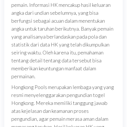
pemain. Informasi HK mencakup hasil keluaran
angka dari undian sebelumnya, yang bisa
berfungsi sebagai acuan dalam menentukan
angka untuk taruhan berikutnya. Banyak pemain
yang analisanya berlandaskan pada pola dan
statistik dari data HK yang telah dikumpulkan
seiring waktu. Oleh karena itu, pemahaman
tentang detail tentang data tersebut bisa
memberikan keuntungan manfaat dalam
permainan.
Hongkong Pools merupakan lembaga yang yang
resmi menyelenggarakan pengundian togel
Hongkong. Mereka memiliki tanggung jawab
atas kejelasan dan keamanan proses
pengundian, agar pemain merasa aman dalam
memasang taruhan. Hasil keluaran HK yang