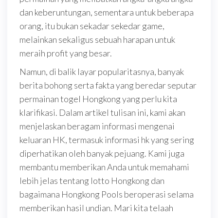
dan keberuntungan, sementara untuk beberapa
orang, itu bukan sekadar sekedar game,
melainkan sekaligus sebuah harapan untuk
meraih profit yang besar.
Namun, di balik layar popularitasnya, banyak
berita bohong serta fakta yang beredar seputar
permainan togel Hongkong yang perlu kita
klarifikasi. Dalam artikel tulisan ini, kami akan
menjelaskan beragam informasi mengenai
keluaran HK, termasuk informasi hk yang sering
diperhatikan oleh banyak pejuang. Kami juga
membantu memberikan Anda untuk memahami
lebih jelas tentang lotto Hongkong dan
bagaimana Hongkong Pools beroperasi selama
memberikan hasil undian. Mari kita telaah