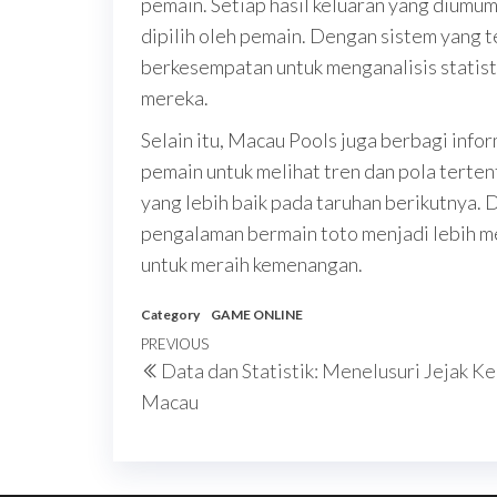
pemain. Setiap hasil keluaran yang diumu
dipilih oleh pemain. Dengan sistem yang t
berkesempatan untuk menganalisis statist
mereka.
Selain itu, Macau Pools juga berbagi info
pemain untuk melihat tren dan pola tert
yang lebih baik pada taruhan berikutnya. 
pengalaman bermain toto menjadi lebih m
untuk meraih kemenangan.
Category
GAME ONLINE
Post
Previous
PREVIOUS
Data dan Statistik: Menelusuri Jejak K
navigation
Post
Macau