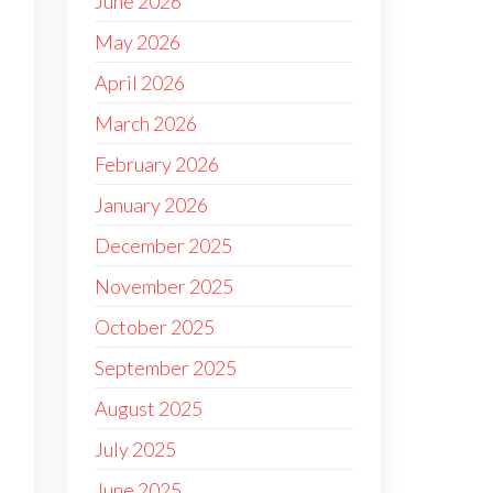
June 2026
May 2026
April 2026
March 2026
February 2026
January 2026
December 2025
November 2025
October 2025
h
September 2025
August 2025
July 2025
June 2025