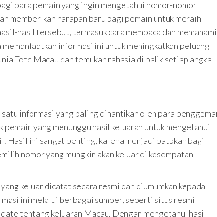
bagi para pemain yang ingin mengetahui nomor-nomor
ran memberikan harapan baru bagi pemain untuk meraih
asil-hasil tersebut, termasuk cara membaca dan memahami
 memanfaatkan informasi ini untuk meningkatkan peluang
nia Toto Macau dan temukan rahasia di balik setiap angka
satu informasi yang paling dinantikan oleh para penggema
yak pemain yang menunggu hasil keluaran untuk mengetahui
 Hasil ini sangat penting, karena menjadi patokan bagi
milih nomor yang mungkin akan keluar di kesempatan
 yang keluar dicatat secara resmi dan diumumkan kepada
masi ini melalui berbagai sumber, seperti situs resmi
date tentang keluaran Macau. Dengan mengetahui hasil