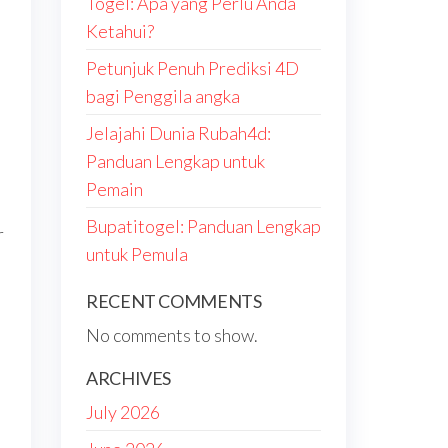
Togel: Apa yang Perlu Anda
Ketahui?
Petunjuk Penuh Prediksi 4D
bagi Penggila angka
Jelajahi Dunia Rubah4d:
Panduan Lengkap untuk
Pemain
Bupatitogel: Panduan Lengkap
r
untuk Pemula
RECENT COMMENTS
No comments to show.
ARCHIVES
July 2026