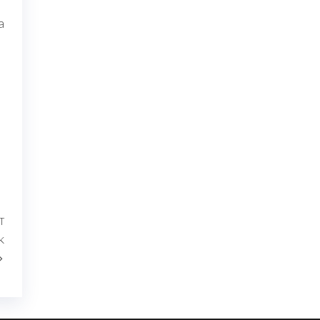
a
T
Next
k
Post