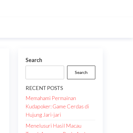
Search
Search
RECENT POSTS
Memahami Permainan
Kudapoker: Game Cerdas di
Hujung Jari-jari
Menelusuri Hasil Macau