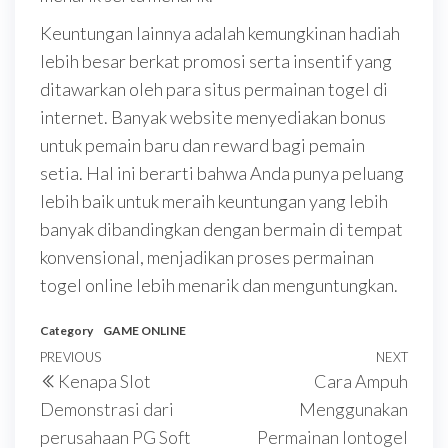
Keuntungan lainnya adalah kemungkinan hadiah
lebih besar berkat promosi serta insentif yang
ditawarkan oleh para situs permainan togel di
internet. Banyak website menyediakan bonus
untuk pemain baru dan reward bagi pemain
setia. Hal ini berarti bahwa Anda punya peluang
lebih baik untuk meraih keuntungan yang lebih
banyak dibandingkan dengan bermain di tempat
konvensional, menjadikan proses permainan
togel online lebih menarik dan menguntungkan.
Category
GAME ONLINE
Post
Previous
PREVIOUS
NEXT
Next
Kenapa Slot
Cara Ampuh
navigation
Post
Post
Demonstrasi dari
Menggunakan
perusahaan PG Soft
Permainan Iontogel