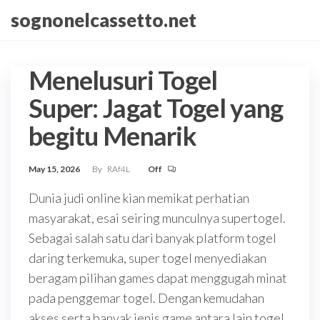
Skip
sognonelcassetto.net
to
the
content
Menelusuri Togel
Super: Jagat Togel yang
begitu Menarik
May 15, 2026
By
RAf4L
Off
Dunia judi online kian memikat perhatian
masyarakat, esai seiring munculnya supertogel.
Sebagai salah satu dari banyak platform togel
daring terkemuka, super togel menyediakan
beragam pilihan games dapat menggugah minat
pada penggemar togel. Dengan kemudahan
akses serta banyak jenis game antara lain togel