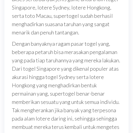
Singapore, lotere Sydney, lotere Hongkong,
serta toto Macau, supertogel sudah berhasil
menghadirkan suasana taruhan yang sangat
menarik dan penuh tantangan.
Dengan banyaknya ragam pasar togel yang,
beberapa petaruh bisa merasakan pengalaman
yang pada tiap taruhannya yang mereka lakukan.
Dari togel Singapore yang dikenal populer atas
akurasi hingga togel Sydney serta lotere
Hongkong yang menghadirkan bentuk
permainan yang, supertogel benar-benar
memberikan sesuatu yang untuk semua individu.
Tak mengherankan jika banyak yang terpesona
pada alam lotere daring ini, sehingga sehingga
membuat mereka terus kembali untuk mengetes