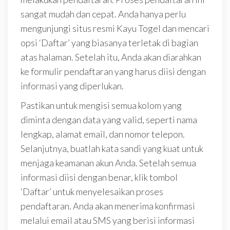
sangat mudah dan cepat. Anda hanya perlu
mengunjungi situs resmi Kayu Togel dan mencari
opsi ‘Daftar’ yang biasanya terletak di bagian
atas halaman. Setelah itu, Anda akan diarahkan
ke formulir pendaftaran yang harus diisi dengan
informasi yang diperlukan.
Pastikan untuk mengisi semua kolom yang
diminta dengan data yang valid, seperti nama
lengkap, alamat email, dan nomor telepon.
Selanjutnya, buatlah kata sandi yang kuat untuk
menjaga keamanan akun Anda. Setelah semua
informasi diisi dengan benar, klik tombol
‘Daftar’ untuk menyelesaikan proses
pendaftaran. Anda akan menerima konfirmasi
melalui email atau SMS yang berisi informasi