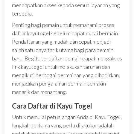
mendapatkan akses kepada semua layanan yang
tersedia.
Penting bagi pemain untuk memahami proses
daftar kayutogel sebelum dapat mulai bermain.
Pendaftaran yang mudah dan cepat menjadi
salah satu daya tarik utama bagi para pemain
baru. Begitu terdaftar, pemain dapat mengakses
link kayutogel untuk melakukan taruhan dan
mengikuti berbagai permainan yang dihadirkan,
menjadikan pengalaman bermain semakin
menarik dan menantang.
Cara Daftar di Kayu Togel
Untuk memulai petualangan Anda di Kayu Togel,
langkah pertama yang perlu dilakukan adalah
melakukan pendaftaran. Proses pendaftaran ini