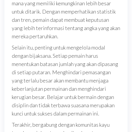
mana yang memiliki kemungkinan lebih besar
untuk ditarik. Dengan memperhatikan statistik
dan tren, pemain dapat membuat keputusan
yang lebih terinformasi tentang angka yang akan
mereka pertaruhkan.
Selain itu, penting untuk mengelola modal
dengan bijaksana. Setiap pemain harus
menentukan batasan jumlah yang akan dipasang
di setiap putaran. Menghindari pemasangan
yang terlalu besar akan membantu menjaga
keberlanjutan permainan dan menghindari
kerugian besar. Belajar untuk bermain dengan
disiplin dan tidak terbawa suasana merupakan
kunci untuk sukses dalam permainan ini.
Terakhir, bergabung dengan komunitas kayu