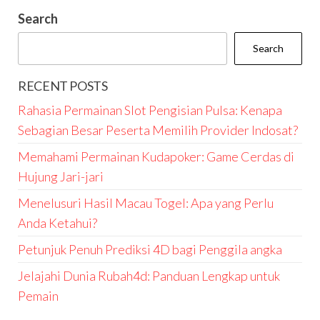
Search
Search
RECENT POSTS
Rahasia Permainan Slot Pengisian Pulsa: Kenapa
Sebagian Besar Peserta Memilih Provider Indosat?
Memahami Permainan Kudapoker: Game Cerdas di
Hujung Jari-jari
Menelusuri Hasil Macau Togel: Apa yang Perlu
Anda Ketahui?
Petunjuk Penuh Prediksi 4D bagi Penggila angka
Jelajahi Dunia Rubah4d: Panduan Lengkap untuk
Pemain