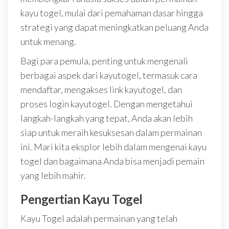
kayu togel, mulai dari pemahaman dasar hingga
strategi yang dapat meningkatkan peluang Anda
untuk menang.
Bagi para pemula, penting untuk mengenali
berbagai aspek dari kayutogel, termasuk cara
mendaftar, mengakses link kayutogel, dan
proses login kayutogel. Dengan mengetahui
langkah-langkah yang tepat, Anda akan lebih
siap untuk meraih kesuksesan dalam permainan
ini. Mari kita eksplor lebih dalam mengenai kayu
togel dan bagaimana Anda bisa menjadi pemain
yang lebih mahir.
Pengertian Kayu Togel
Kayu Togel adalah permainan yang telah