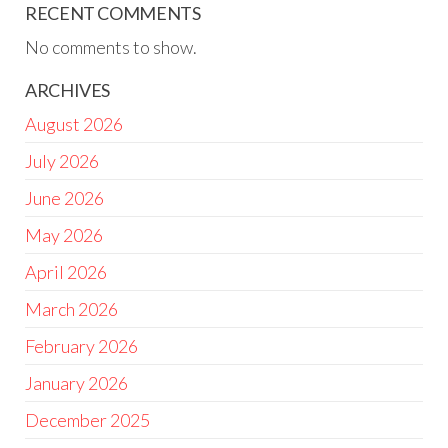
RECENT COMMENTS
No comments to show.
ARCHIVES
August 2026
July 2026
June 2026
May 2026
April 2026
March 2026
February 2026
January 2026
December 2025