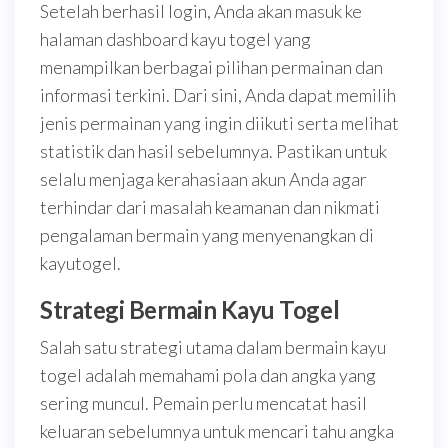
Setelah berhasil login, Anda akan masuk ke
halaman dashboard kayu togel yang
menampilkan berbagai pilihan permainan dan
informasi terkini. Dari sini, Anda dapat memilih
jenis permainan yang ingin diikuti serta melihat
statistik dan hasil sebelumnya. Pastikan untuk
selalu menjaga kerahasiaan akun Anda agar
terhindar dari masalah keamanan dan nikmati
pengalaman bermain yang menyenangkan di
kayutogel.
Strategi Bermain Kayu Togel
Salah satu strategi utama dalam bermain kayu
togel adalah memahami pola dan angka yang
sering muncul. Pemain perlu mencatat hasil
keluaran sebelumnya untuk mencari tahu angka