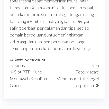
togel resmi dapat memberikan keuntungan
tambahan. Dalam komunitas ini, pemain dapat
bertukar informasi dan strategi dengan orang
lain yang memiliki minat yang sama. Dengan
saling berbagi pengalaman dan tips, setiap
pemain berpeluang untuk meningkatkan
keterampilan dan memperbesar peluang
kemenangan mereka di permainan kayu togel.
Category
GAME ONLINE
Post
Previous
PREVIOUS
NEXT
Next
Slot RTP: Kunci
Toto Macao:
navigation
Post
Post
Menjawab Kesulitan
Menelusuri Rute Togel
Game
Terpopuler