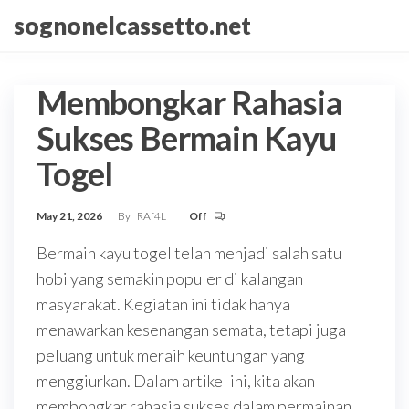
Skip
sognonelcassetto.net
to
the
content
Membongkar Rahasia
Sukses Bermain Kayu
Togel
May 21, 2026
By
RAf4L
Off
Bermain kayu togel telah menjadi salah satu
hobi yang semakin populer di kalangan
masyarakat. Kegiatan ini tidak hanya
menawarkan kesenangan semata, tetapi juga
peluang untuk meraih keuntungan yang
menggiurkan. Dalam artikel ini, kita akan
membongkar rahasia sukses dalam permainan