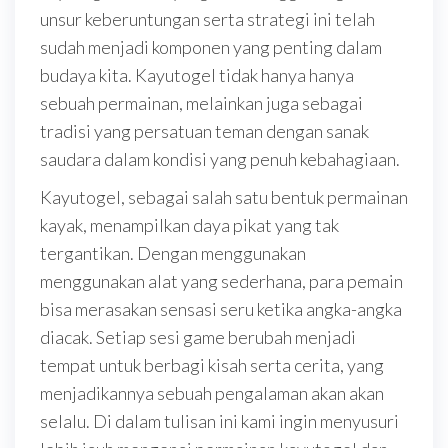
unsur keberuntungan serta strategi ini telah
sudah menjadi komponen yang penting dalam
budaya kita. Kayutogel tidak hanya hanya
sebuah permainan, melainkan juga sebagai
tradisi yang persatuan teman dengan sanak
saudara dalam kondisi yang penuh kebahagiaan.
Kayutogel, sebagai salah satu bentuk permainan
kayak, menampilkan daya pikat yang tak
tergantikan. Dengan menggunakan
menggunakan alat yang sederhana, para pemain
bisa merasakan sensasi seru ketika angka-angka
diacak. Setiap sesi game berubah menjadi
tempat untuk berbagi kisah serta cerita, yang
menjadikannya sebuah pengalaman akan akan
selalu. Di dalam tulisan ini kami ingin menyusuri