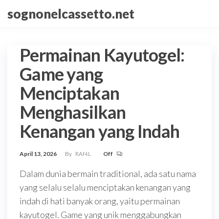
Skip
sognonelcassetto.net
to
the
content
Permainan Kayutogel:
Game yang
Menciptakan
Menghasilkan
Kenangan yang Indah
April 13, 2026
By
RAf4L
Off
Dalam dunia bermain traditional, ada satu nama
yang selalu selalu menciptakan kenangan yang
indah di hati banyak orang, yaitu permainan
kayutogel. Game yang unik menggabungkan