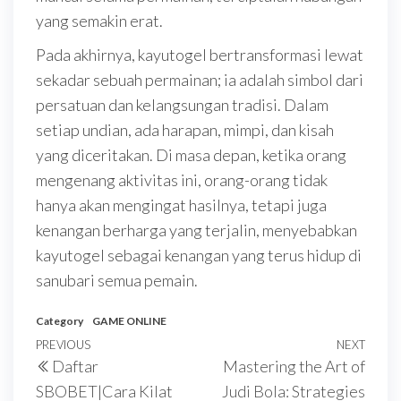
yang semakin erat.
Pada akhirnya, kayutogel bertransformasi lewat
sekadar sebuah permainan; ia adalah simbol dari
persatuan dan kelangsungan tradisi. Dalam
setiap undian, ada harapan, mimpi, dan kisah
yang diceritakan. Di masa depan, ketika orang
mengenang aktivitas ini, orang-orang tidak
hanya akan mengingat hasilnya, tetapi juga
kenangan berharga yang terjalin, menyebabkan
kayutogel sebagai kenangan yang terus hidup di
sanubari semua pemain.
Category
GAME ONLINE
Post
Previous
PREVIOUS
NEXT
Next
Daftar
Mastering the Art of
navigation
Post
Post
SBOBET|Cara Kilat
Judi Bola: Strategies