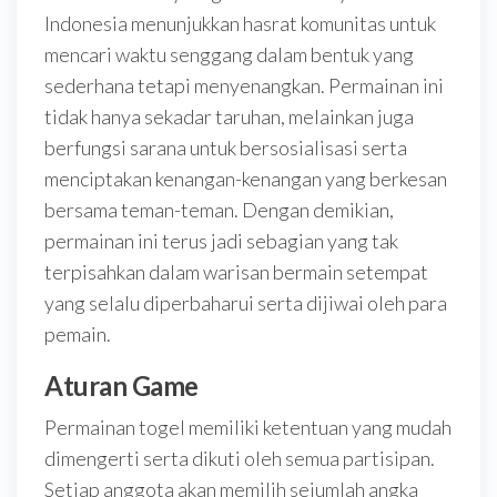
Indonesia menunjukkan hasrat komunitas untuk
mencari waktu senggang dalam bentuk yang
sederhana tetapi menyenangkan. Permainan ini
tidak hanya sekadar taruhan, melainkan juga
berfungsi sarana untuk bersosialisasi serta
menciptakan kenangan-kenangan yang berkesan
bersama teman-teman. Dengan demikian,
permainan ini terus jadi sebagian yang tak
terpisahkan dalam warisan bermain setempat
yang selalu diperbaharui serta dijiwai oleh para
pemain.
Aturan Game
Permainan togel memiliki ketentuan yang mudah
dimengerti serta dikuti oleh semua partisipan.
Setiap anggota akan memilih sejumlah angka