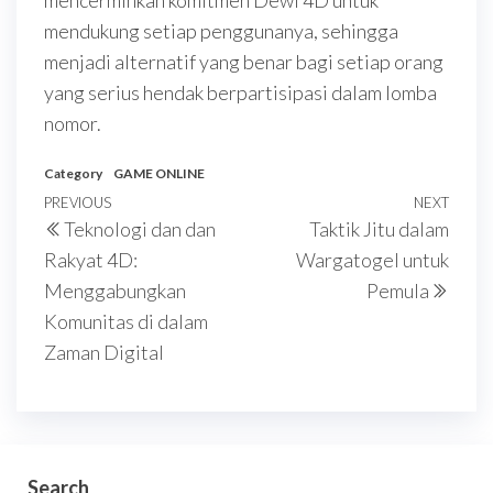
mencerminkan komitmen Dewi 4D untuk
mendukung setiap penggunanya, sehingga
menjadi alternatif yang benar bagi setiap orang
yang serius hendak berpartisipasi dalam lomba
nomor.
Category
GAME ONLINE
Post
Previous
PREVIOUS
NEXT
Next
Teknologi dan dan
Taktik Jitu dalam
navigation
Post
Post
Rakyat 4D:
Wargatogel untuk
Menggabungkan
Pemula
Komunitas di dalam
Zaman Digital
Search