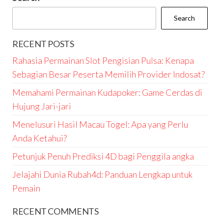
Search
RECENT POSTS
Rahasia Permainan Slot Pengisian Pulsa: Kenapa
Sebagian Besar Peserta Memilih Provider Indosat?
Memahami Permainan Kudapoker: Game Cerdas di
Hujung Jari-jari
Menelusuri Hasil Macau Togel: Apa yang Perlu
Anda Ketahui?
Petunjuk Penuh Prediksi 4D bagi Penggila angka
Jelajahi Dunia Rubah4d: Panduan Lengkap untuk
Pemain
RECENT COMMENTS