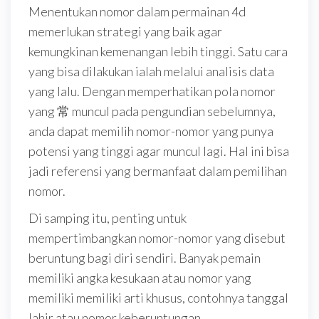
Menentukan nomor dalam permainan 4d
memerlukan strategi yang baik agar
kemungkinan kemenangan lebih tinggi. Satu cara
yang bisa dilakukan ialah melalui analisis data
yang lalu. Dengan memperhatikan pola nomor
yang 常 muncul pada pengundian sebelumnya,
anda dapat memilih nomor-nomor yang punya
potensi yang tinggi agar muncul lagi. Hal ini bisa
jadi referensi yang bermanfaat dalam pemilihan
nomor.
Di samping itu, penting untuk
mempertimbangkan nomor-nomor yang disebut
beruntung bagi diri sendiri. Banyak pemain
memiliki angka kesukaan atau nomor yang
memiliki memiliki arti khusus, contohnya tanggal
lahir atau nomor keberuntungan.