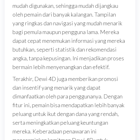
mudah digunakan, sehingga mudah dijangkau
oleh pemain dari banyak kalangan. Tampilan
yang ringkas dan navigasi yang mudah menarik
bagi pemula maupun pengguna lama. Mereka
dapat cepat menemukan informasi yang mereka
butuhkan, seperti statistik dan rekomendasi
angka, tanpa kepusingan. Ini menjadikan proses
bermain lebih menyenangkan dan efektif.
Terakhir, Dewi 4D juga memberikan promosi
dan insentif yang menarik yang dapat
dimanfaatkan oleh para penggunanya. Dengan
fitur ini, pemain bisa mendapatkan lebih banyak
peluang untuk ikut dengan dana yang rendah,
serta meningkatkan peluang keuntungan
mereka. Keberadaan penawaran ini