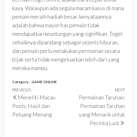
kaya. Walaupun ada segala macam kasus di mana
pemain meraih hadiah besar, kenyataannya
adalah bahwa mayoritas pemain tidak
mendapatkan keuntungan yang signifikan. Togel
sebaiknya dipandang sebagai sejenis hiburan,
dan pemain perlu melakukan permainan secara
bijak serta tidak mengeluarkan lebih dari yang
mereka mampu.
Category
GAME ONLINE
Post
Previous
PREVIOUS
NEXT
Next
Meneliti Macau
Permainan Taruhan:
navigation
Post
Post
Pools: Hasil dan
Permainan Taruhan
Peluang Menang
yang Menarik untuk
Pecinta Luck