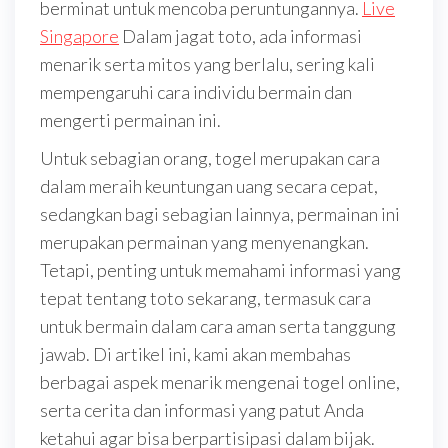
berminat untuk mencoba peruntungannya.
Live
Singapore
Dalam jagat toto, ada informasi
menarik serta mitos yang berlalu, sering kali
mempengaruhi cara individu bermain dan
mengerti permainan ini.
Untuk sebagian orang, togel merupakan cara
dalam meraih keuntungan uang secara cepat,
sedangkan bagi sebagian lainnya, permainan ini
merupakan permainan yang menyenangkan.
Tetapi, penting untuk memahami informasi yang
tepat tentang toto sekarang, termasuk cara
untuk bermain dalam cara aman serta tanggung
jawab. Di artikel ini, kami akan membahas
berbagai aspek menarik mengenai togel online,
serta cerita dan informasi yang patut Anda
ketahui agar bisa berpartisipasi dalam bijak.