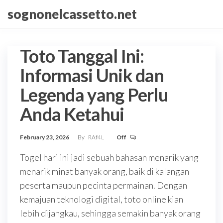
Skip
sognonelcassetto.net
to
the
content
Toto Tanggal Ini:
Informasi Unik dan
Legenda yang Perlu
Anda Ketahui
February 23, 2026
By
RAf4L
Off
Togel hari ini jadi sebuah bahasan menarik yang
menarik minat banyak orang, baik di kalangan
peserta maupun pecinta permainan. Dengan
kemajuan teknologi digital, toto online kian
lebih dijangkau, sehingga semakin banyak orang