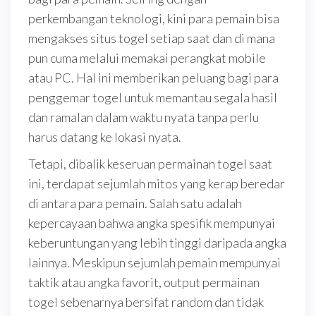
perkembangan teknologi, kini para pemain bisa
mengakses situs togel setiap saat dan di mana
pun cuma melalui memakai perangkat mobile
atau PC. Hal ini memberikan peluang bagi para
penggemar togel untuk memantau segala hasil
dan ramalan dalam waktu nyata tanpa perlu
harus datang ke lokasi nyata.
Tetapi, dibalik keseruan permainan togel saat
ini, terdapat sejumlah mitos yang kerap beredar
di antara para pemain. Salah satu adalah
kepercayaan bahwa angka spesifik mempunyai
keberuntungan yang lebih tinggi daripada angka
lainnya. Meskipun sejumlah pemain mempunyai
taktik atau angka favorit, output permainan
togel sebenarnya bersifat random dan tidak