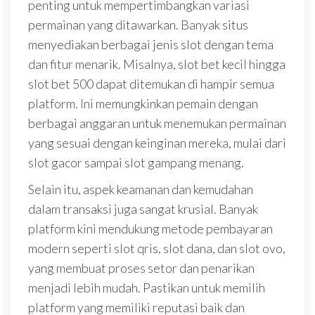
penting untuk mempertimbangkan variasi
permainan yang ditawarkan. Banyak situs
menyediakan berbagai jenis slot dengan tema
dan fitur menarik. Misalnya, slot bet kecil hingga
slot bet 500 dapat ditemukan di hampir semua
platform. Ini memungkinkan pemain dengan
berbagai anggaran untuk menemukan permainan
yang sesuai dengan keinginan mereka, mulai dari
slot gacor sampai slot gampang menang.
Selain itu, aspek keamanan dan kemudahan
dalam transaksi juga sangat krusial. Banyak
platform kini mendukung metode pembayaran
modern seperti slot qris, slot dana, dan slot ovo,
yang membuat proses setor dan penarikan
menjadi lebih mudah. Pastikan untuk memilih
platform yang memiliki reputasi baik dan