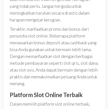
yang tidak perlu. Jangan tergoda untuk
meningkatkan taruhan secara drastis dalam
harapan mengejar kerugian.
Terakhir, manfaatkan promo dan bonus dari
penyedia slot online. Beberapa platform
menawarkan bonus deposit atau cashback yang
bisa Anda gunakan untuk bermain lebih lama.
Dengan memanfaatkan slot dengan berbagai
metode pembayaran seperti slot qris, slot dana,
atau slot ovo, Anda dapat bermain dengan lebih
praktis dan memaksimalkan peluang Anda untuk
menang.
Platform Slot Online Terbaik
Dalam memilih platform slot online terbaik,