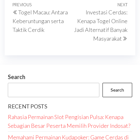
Post
Previous
PREVIOUS
NEXT
Next
Togel Macau: Antara
Investasi Cerdas:
navigation
Post
Post
Keberuntungan serta
Kenapa Togel Online
Taktik Cerdik
Jadi Alternatif Banyak
Masyarakat
Search
Search
RECENT POSTS
Rahasia Permainan Slot Pengisian Pulsa: Kenapa
Sebagian Besar Peserta Memilih Provider Indosat?
Memahami Permainan Kudapoker: Game Cerdas di