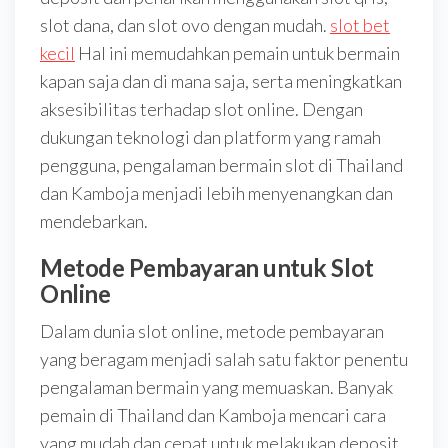
slot dana, dan slot ovo dengan mudah.
slot bet
kecil
Hal ini memudahkan pemain untuk bermain
kapan saja dan di mana saja, serta meningkatkan
aksesibilitas terhadap slot online. Dengan
dukungan teknologi dan platform yang ramah
pengguna, pengalaman bermain slot di Thailand
dan Kamboja menjadi lebih menyenangkan dan
mendebarkan.
Metode Pembayaran untuk Slot
Online
Dalam dunia slot online, metode pembayaran
yang beragam menjadi salah satu faktor penentu
pengalaman bermain yang memuaskan. Banyak
pemain di Thailand dan Kamboja mencari cara
yang mudah dan cepat untuk melakukan deposit