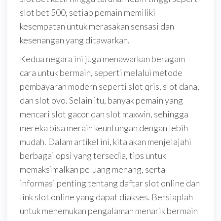
slot bet 500, setiap pemain memiliki
kesempatan untuk merasakan sensasi dan
kesenangan yang ditawarkan.
Kedua negara ini juga menawarkan beragam
cara untuk bermain, seperti melalui metode
pembayaran modern seperti slot qris, slot dana,
dan slot ovo. Selain itu, banyak pemain yang
mencari slot gacor dan slot maxwin, sehingga
mereka bisa meraih keuntungan dengan lebih
mudah. Dalam artikel ini, kita akan menjelajahi
berbagai opsi yang tersedia, tips untuk
memaksimalkan peluang menang, serta
informasi penting tentang daftar slot online dan
link slot online yang dapat diakses. Bersiaplah
untuk menemukan pengalaman menarik bermain