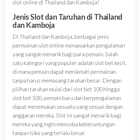
slot online di Thailand dan Kamboja!
Jenis Slot dan Taruhan di Thailand
dan Kamboja
Di Thailand dan Kamboja, berbagai jenis
permainan slot online menawarkan pengalaman
yang sangat menarik bagi para pemain. Salah
satu kategori yang populer adalah slot bet kecil,
di mana pemain dapat menikmati permainan
tanpa harus memasang taruhan besar. Dengan
pilihan taruhan mulai dari slot bet 100 hingga
slot bet 500, pemain baru dan berpengalaman
dapat menemukan sesuatu yang sesuai dengan
anggaran mereka. Slot ini sangat menarik bagi
mereka yang ingin mencoba keberuntungan
tanpa risiko yang terlalu besar.