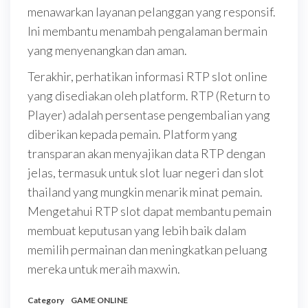
menawarkan layanan pelanggan yang responsif.
Ini membantu menambah pengalaman bermain
yang menyenangkan dan aman.
Terakhir, perhatikan informasi RTP slot online
yang disediakan oleh platform. RTP (Return to
Player) adalah persentase pengembalian yang
diberikan kepada pemain. Platform yang
transparan akan menyajikan data RTP dengan
jelas, termasuk untuk slot luar negeri dan slot
thailand yang mungkin menarik minat pemain.
Mengetahui RTP slot dapat membantu pemain
membuat keputusan yang lebih baik dalam
memilih permainan dan meningkatkan peluang
mereka untuk meraih maxwin.
Category
GAME ONLINE