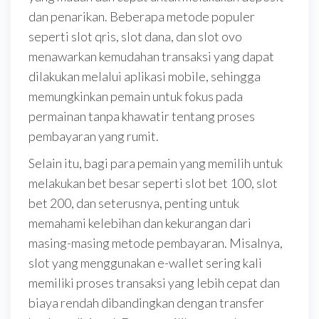
dan penarikan. Beberapa metode populer
seperti slot qris, slot dana, dan slot ovo
menawarkan kemudahan transaksi yang dapat
dilakukan melalui aplikasi mobile, sehingga
memungkinkan pemain untuk fokus pada
permainan tanpa khawatir tentang proses
pembayaran yang rumit.
Selain itu, bagi para pemain yang memilih untuk
melakukan bet besar seperti slot bet 100, slot
bet 200, dan seterusnya, penting untuk
memahami kelebihan dan kekurangan dari
masing-masing metode pembayaran. Misalnya,
slot yang menggunakan e-wallet sering kali
memiliki proses transaksi yang lebih cepat dan
biaya rendah dibandingkan dengan transfer