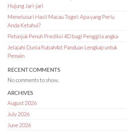
Hujung Jari-jari
Menelusuri Hasil Macau Togel: Apa yang Perlu
Anda Ketahui?
Petunjuk Penuh Prediksi 4D bagi Penggila angka
Jelajahi Dunia Rubah4d: Panduan Lengkap untuk
Pemain
RECENT COMMENTS
No comments to show.
ARCHIVES
August 2026
July 2026
June 2026