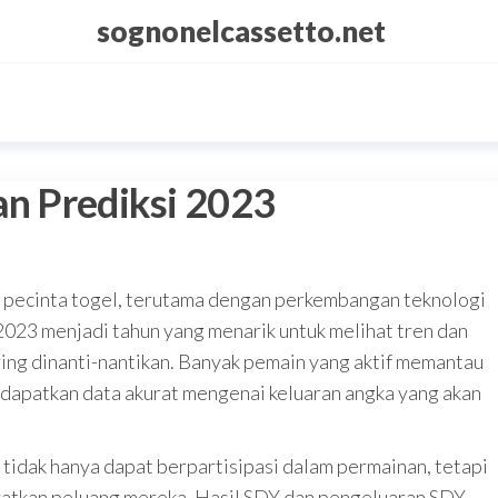
sognonelcassetto.net
an Prediksi 2023
n pecinta togel, terutama dengan perkembangan teknologi
023 menjadi tahun yang menarik untuk melihat tren dan
ring dinanti-nantikan. Banyak pemain yang aktif memantau
dapatkan data akurat mengenai keluaran angka yang akan
idak hanya dapat berpartisipasi dalam permainan, tetapi
katkan peluang mereka. Hasil SDY dan pengeluaran SDY