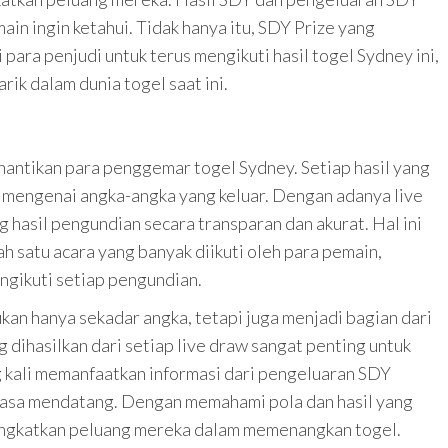
ain ingin ketahui. Tidak hanya itu, SDY Prize yang
para penjudi untuk terus mengikuti hasil togel Sydney ini,
ik dalam dunia togel saat ini.
ntikan para penggemar togel Sydney. Setiap hasil yang
 mengenai angka-angka yang keluar. Dengan adanya live
g hasil pengundian secara transparan dan akurat. Hal ini
 satu acara yang banyak diikuti oleh para pemain,
ngikuti setiap pengundian.
ukan hanya sekadar angka, tetapi juga menjadi bagian dari
dihasilkan dari setiap live draw sangat penting untuk
g kali memanfaatkan informasi dari pengeluaran SDY
masa mendatang. Dengan memahami pola dan hasil yang
ngkatkan peluang mereka dalam memenangkan togel.