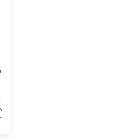
u
T
Next
a
Post