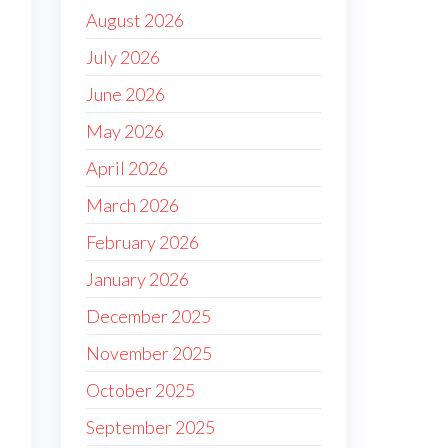
August 2026
July 2026
June 2026
May 2026
April 2026
March 2026
February 2026
January 2026
December 2025
November 2025
October 2025
September 2025