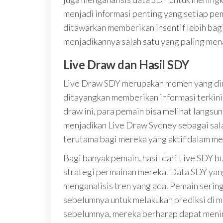
menjadi informasi penting yang setiap pem
ditawarkan memberikan insentif lebih bagi 
menjadikannya salah satu yang paling menar
Live Draw dan Hasil SDY
Live Draw SDY merupakan momen yang dina
ditayangkan memberikan informasi terkini
draw ini, para pemain bisa melihat langsun
menjadikan Live Draw Sydney sebagai salah
terutama bagi mereka yang aktif dalam me
Bagi banyak pemain, hasil dari Live SDY b
strategi permainan mereka. Data SDY yang 
menganalisis tren yang ada. Pemain serin
sebelumnya untuk melakukan prediksi di 
sebelumnya, mereka berharap dapat meni