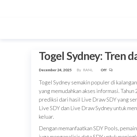
Skip
to
the
content
Togel Sydney: Tren d
December 24, 2025
By
RAf4L
Off
Togel Sydney semakin populer di kalanga
yang memudahkan akses informasi. Tahun 2
prediksi dari hasil Live Draw SDY yang se
Live SDY dan Live Draw Sydney untuk men
keluar.
Dengan memanfaatkan SDY Pools, pemain t
juga menganalisis data SDY untuk mening