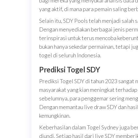
bagi mereka yang menyukai analisis data da
yang aktif, di mana para pemain saling ber
Selain itu, SDY Pools telah menjadi salah
Dengan menyediakan berbagai jenis perm
terinspirasi untuk terus mencoba keberu
bukan hanya sekedar permainan, tetapi ju
togel di seluruh Indonesia.
Prediksi Togel SDY
Prediksi Togel SDY di tahun 2023 sangat 
masyarakat yang kian meningkat terhadap p
sebelumnya, para penggemar sering mengg
Dengan memantau live draw SDY dan hasil 
kemungkinan.
Keberhasilan dalam Togel Sydney juga be
diundi. Setiap hasil dari live SDY member