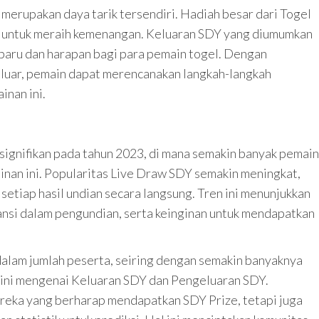
a merupakan daya tarik tersendiri. Hadiah besar dari Togel
untuk meraih kemenangan. Keluaran SDY yang diumumkan
aru dan harapan bagi para pemain togel. Dengan
eluar, pemain dapat merencanakan langkah-langkah
inan ini.
ignifikan pada tahun 2023, di mana semakin banyak pemain
ainan ini. Popularitas Live Draw SDY semakin meningkat,
etiap hasil undian secara langsung. Tren ini menunjukkan
ansi dalam pengundian, serta keinginan untuk mendapatkan
alam jumlah peserta, seiring dengan semakin banyaknya
kini mengenai Keluaran SDY dan Pengeluaran SDY.
ereka yang berharap mendapatkan SDY Prize, tetapi juga