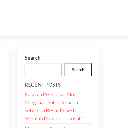
Search
Search
RECENT POSTS
Rahasia Permainan Slot
Pengisian Pulsa: Kenapa
Sebagian Besar Peserta
Memilih Provider Indosat?