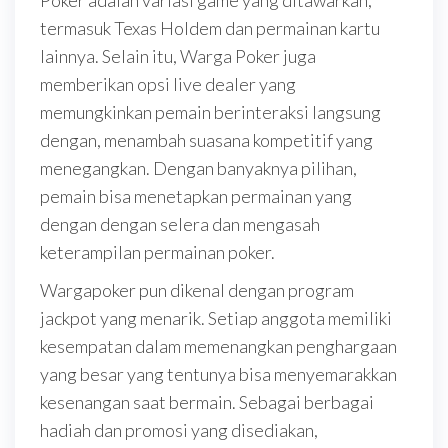
Poker adalah variasi game yang ditawarkan,
termasuk Texas Holdem dan permainan kartu
lainnya. Selain itu, Warga Poker juga
memberikan opsi live dealer yang
memungkinkan pemain berinteraksi langsung
dengan, menambah suasana kompetitif yang
menegangkan. Dengan banyaknya pilihan,
pemain bisa menetapkan permainan yang
dengan dengan selera dan mengasah
keterampilan permainan poker.
Wargapoker pun dikenal dengan program
jackpot yang menarik. Setiap anggota memiliki
kesempatan dalam memenangkan penghargaan
yang besar yang tentunya bisa menyemarakkan
kesenangan saat bermain. Sebagai berbagai
hadiah dan promosi yang disediakan,