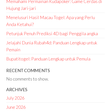
Memahami Permainan Kudapoker: Game Cerdas di
Hujung Jari-jari
Menelusuri Hasil Macau Togel: Apa yang Perlu
Anda Ketahui?
Petunjuk Penuh Prediksi 4D bagi Penggila angka
Jelajahi Dunia Rubah4d: Panduan Lengkap untuk
Pemain
Bupatitogel: Panduan Lengkap untuk Pemula
RECENT COMMENTS
No comments to show.
ARCHIVES
July 2026
June 2026