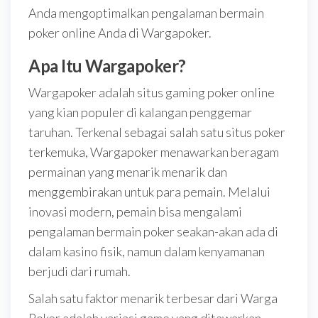
Anda mengoptimalkan pengalaman bermain
poker online Anda di Wargapoker.
Apa Itu Wargapoker?
Wargapoker adalah situs gaming poker online
yang kian populer di kalangan penggemar
taruhan. Terkenal sebagai salah satu situs poker
terkemuka, Wargapoker menawarkan beragam
permainan yang menarik menarik dan
menggembirakan untuk para pemain. Melalui
inovasi modern, pemain bisa mengalami
pengalaman bermain poker seakan-akan ada di
dalam kasino fisik, namun dalam kenyamanan
berjudi dari rumah.
Salah satu faktor menarik terbesar dari Warga