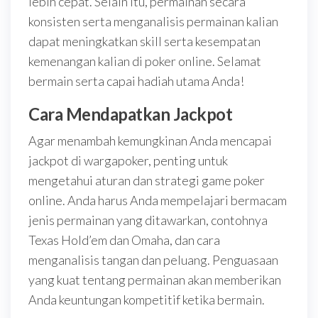
lebih cepat. Selain itu, permainan secara
konsisten serta menganalisis permainan kalian
dapat meningkatkan skill serta kesempatan
kemenangan kalian di poker online. Selamat
bermain serta capai hadiah utama Anda!
Cara Mendapatkan Jackpot
Agar menambah kemungkinan Anda mencapai
jackpot di wargapoker, penting untuk
mengetahui aturan dan strategi game poker
online. Anda harus Anda mempelajari bermacam
jenis permainan yang ditawarkan, contohnya
Texas Hold’em dan Omaha, dan cara
menganalisis tangan dan peluang. Penguasaan
yang kuat tentang permainan akan memberikan
Anda keuntungan kompetitif ketika bermain.