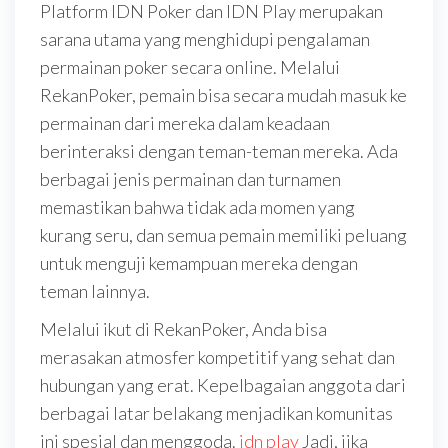
Platform IDN Poker dan IDN Play merupakan
sarana utama yang menghidupi pengalaman
permainan poker secara online. Melalui
RekanPoker, pemain bisa secara mudah masuk ke
permainan dari mereka dalam keadaan
berinteraksi dengan teman-teman mereka. Ada
berbagai jenis permainan dan turnamen
memastikan bahwa tidak ada momen yang
kurang seru, dan semua pemain memiliki peluang
untuk menguji kemampuan mereka dengan
teman lainnya.
Melalui ikut di RekanPoker, Anda bisa
merasakan atmosfer kompetitif yang sehat dan
hubungan yang erat. Kepelbagaian anggota dari
berbagai latar belakang menjadikan komunitas
ini spesial dan menggoda.
idn play
Jadi, jika