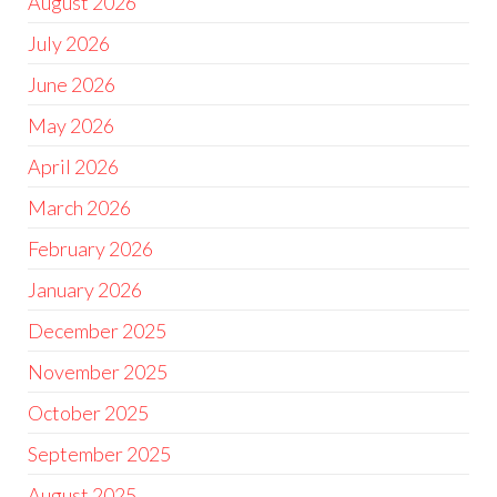
August 2026
July 2026
June 2026
May 2026
April 2026
March 2026
February 2026
January 2026
December 2025
November 2025
October 2025
September 2025
August 2025