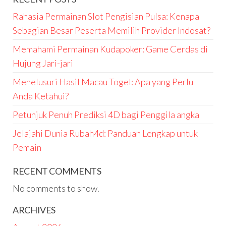
Rahasia Permainan Slot Pengisian Pulsa: Kenapa
Sebagian Besar Peserta Memilih Provider Indosat?
Memahami Permainan Kudapoker: Game Cerdas di
Hujung Jari-jari
Menelusuri Hasil Macau Togel: Apa yang Perlu
Anda Ketahui?
Petunjuk Penuh Prediksi 4D bagi Penggila angka
Jelajahi Dunia Rubah4d: Panduan Lengkap untuk
Pemain
RECENT COMMENTS
No comments to show.
ARCHIVES