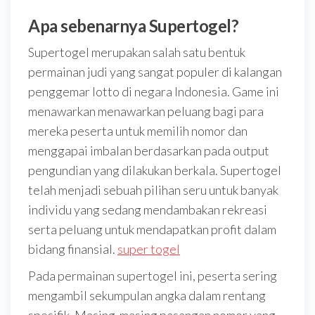
Apa sebenarnya Supertogel?
Supertogel merupakan salah satu bentuk
permainan judi yang sangat populer di kalangan
penggemar lotto di negara Indonesia. Game ini
menawarkan menawarkan peluang bagi para
mereka peserta untuk memilih nomor dan
menggapai imbalan berdasarkan pada output
pengundian yang dilakukan berkala. Supertogel
telah menjadi sebuah pilihan seru untuk banyak
individu yang sedang mendambakan rekreasi
serta peluang untuk mendapatkan profit dalam
bidang finansial.
super togel
Pada permainan supertogel ini, peserta sering
mengambil sekumpulan angka dalam rentang