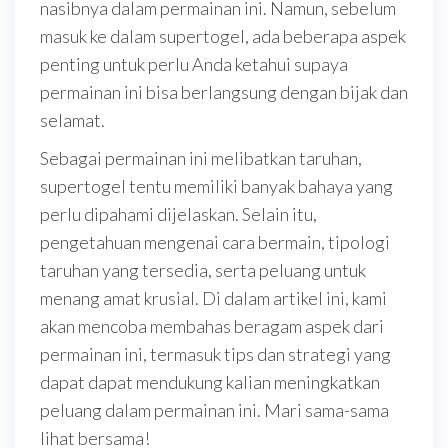
nasibnya dalam permainan ini. Namun, sebelum
masuk ke dalam supertogel, ada beberapa aspek
penting untuk perlu Anda ketahui supaya
permainan ini bisa berlangsung dengan bijak dan
selamat.
Sebagai permainan ini melibatkan taruhan,
supertogel tentu memiliki banyak bahaya yang
perlu dipahami dijelaskan. Selain itu,
pengetahuan mengenai cara bermain, tipologi
taruhan yang tersedia, serta peluang untuk
menang amat krusial. Di dalam artikel ini, kami
akan mencoba membahas beragam aspek dari
permainan ini, termasuk tips dan strategi yang
dapat dapat mendukung kalian meningkatkan
peluang dalam permainan ini. Mari sama-sama
lihat bersama!