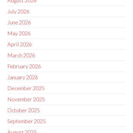
August 2026
July 2026
June 2026
May 2026
April 2026
March 2026
February 2026
January 2026
December 2025
November 2025
October 2025
September 2025
August 2025