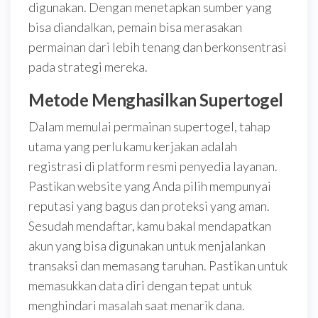
digunakan. Dengan menetapkan sumber yang
bisa diandalkan, pemain bisa merasakan
permainan dari lebih tenang dan berkonsentrasi
pada strategi mereka.
Metode Menghasilkan Supertogel
Dalam memulai permainan supertogel, tahap
utama yang perlu kamu kerjakan adalah
registrasi di platform resmi penyedia layanan.
Pastikan website yang Anda pilih mempunyai
reputasi yang bagus dan proteksi yang aman.
Sesudah mendaftar, kamu bakal mendapatkan
akun yang bisa digunakan untuk menjalankan
transaksi dan memasang taruhan. Pastikan untuk
memasukkan data diri dengan tepat untuk
menghindari masalah saat menarik dana.