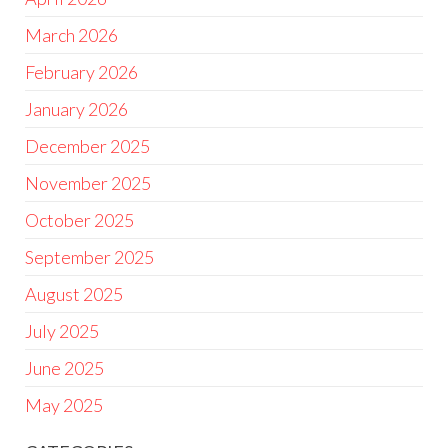
March 2026
February 2026
January 2026
December 2025
November 2025
October 2025
September 2025
August 2025
July 2025
June 2025
May 2025