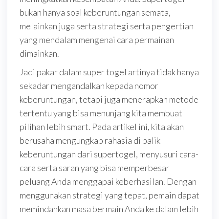
bukan hanya soal keberuntungan semata,
melainkan juga serta strategi serta pengertian
yang mendalam mengenai cara permainan
dimainkan.
Jadi pakar dalam super togel artinya tidak hanya
sekadar mengandalkan kepada nomor
keberuntungan, tetapi juga menerapkan metode
tertentu yang bisa menunjang kita membuat
pilihan lebih smart. Pada artikel ini, kita akan
berusaha mengungkap rahasia di balik
keberuntungan dari supertogel, menyusuri cara-
cara serta saran yang bisa memperbesar
peluang Anda menggapai keberhasilan. Dengan
menggunakan strategi yang tepat, pemain dapat
memindahkan masa bermain Anda ke dalam lebih