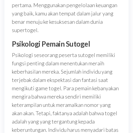
pertama. Menggunakan pengelolaan keuangan
yang baik, kamu akan tempat dalam jalur yang
benar menuju ke kesuksesan dalam dunia
supertogel.
Psikologi Pemain Sutogel
Psikologi seseorang peserta sutogel memiliki
fungsi penting dalam menentukan meraih
keberhasilan mereka. Sejumlah individu yang
terjebak dalam ekspektasi dan fantasi saat
mengikuti game togel. Para pemain kebanyakan
mengira bahwa mereka sendiri memiliki
keterampilan untuk meramalkan nomor yang
akan akan. Tetapi, faktanya adalah bahwa togel
adalah yang yang tergantung kepada
keberuntungan. Individu harus menyadari batas