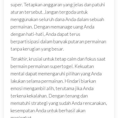
super. Tetapkan anggaran yang jelas dan patuhi
aturan tersebut. Jangan tergoda untuk
menggunakan seluruh dana Anda dalam sebuah
permainan. Dengan memanage uang Anda
dengan hati-hati, Anda dapat terus
berpartisipasi dalam banyak putaran permainan
tanpa kerugian yang besar.
Terakhir, krusial untuk tetap calm dan fokus saat
bermain permainan supertogel. Kekuatan
mental dapat memengaruhi pilihan yang Anda
lakukan selama permainan. Hindari biarkan
emosi mengambil alih, terutama jika Anda
terkena kekalahan. Dengan tenang dan
mematuhi strategi yang sudah Anda rencanakan,
kesempatan Anda untuk berhasil akan
meningkat.