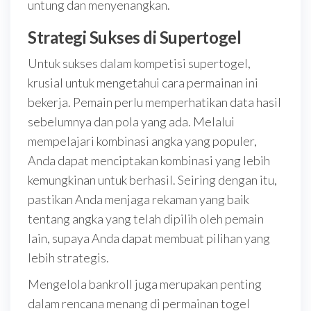
untung dan menyenangkan.
Strategi Sukses di Supertogel
Untuk sukses dalam kompetisi supertogel,
krusial untuk mengetahui cara permainan ini
bekerja. Pemain perlu memperhatikan data hasil
sebelumnya dan pola yang ada. Melalui
mempelajari kombinasi angka yang populer,
Anda dapat menciptakan kombinasi yang lebih
kemungkinan untuk berhasil. Seiring dengan itu,
pastikan Anda menjaga rekaman yang baik
tentang angka yang telah dipilih oleh pemain
lain, supaya Anda dapat membuat pilihan yang
lebih strategis.
Mengelola bankroll juga merupakan penting
dalam rencana menang di permainan togel