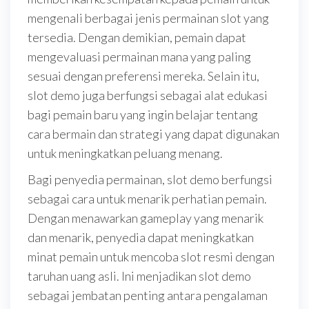
mengenali berbagai jenis permainan slot yang
tersedia. Dengan demikian, pemain dapat
mengevaluasi permainan mana yang paling
sesuai dengan preferensi mereka. Selain itu,
slot demo juga berfungsi sebagai alat edukasi
bagi pemain baru yang ingin belajar tentang
cara bermain dan strategi yang dapat digunakan
untuk meningkatkan peluang menang.
Bagi penyedia permainan, slot demo berfungsi
sebagai cara untuk menarik perhatian pemain.
Dengan menawarkan gameplay yang menarik
dan menarik, penyedia dapat meningkatkan
minat pemain untuk mencoba slot resmi dengan
taruhan uang asli. Ini menjadikan slot demo
sebagai jembatan penting antara pengalaman