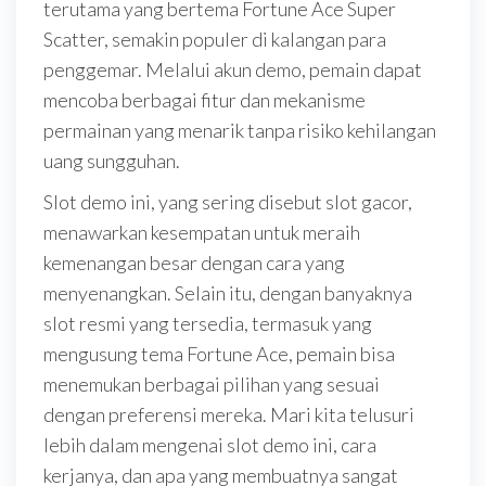
terutama yang bertema Fortune Ace Super
Scatter, semakin populer di kalangan para
penggemar. Melalui akun demo, pemain dapat
mencoba berbagai fitur dan mekanisme
permainan yang menarik tanpa risiko kehilangan
uang sungguhan.
Slot demo ini, yang sering disebut slot gacor,
menawarkan kesempatan untuk meraih
kemenangan besar dengan cara yang
menyenangkan. Selain itu, dengan banyaknya
slot resmi yang tersedia, termasuk yang
mengusung tema Fortune Ace, pemain bisa
menemukan berbagai pilihan yang sesuai
dengan preferensi mereka. Mari kita telusuri
lebih dalam mengenai slot demo ini, cara
kerjanya, dan apa yang membuatnya sangat