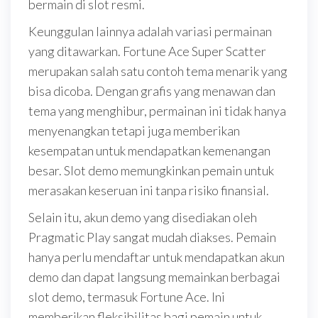
bermain di slot resmi.
Keunggulan lainnya adalah variasi permainan
yang ditawarkan. Fortune Ace Super Scatter
merupakan salah satu contoh tema menarik yang
bisa dicoba. Dengan grafis yang menawan dan
tema yang menghibur, permainan ini tidak hanya
menyenangkan tetapi juga memberikan
kesempatan untuk mendapatkan kemenangan
besar. Slot demo memungkinkan pemain untuk
merasakan keseruan ini tanpa risiko finansial.
Selain itu, akun demo yang disediakan oleh
Pragmatic Play sangat mudah diakses. Pemain
hanya perlu mendaftar untuk mendapatkan akun
demo dan dapat langsung memainkan berbagai
slot demo, termasuk Fortune Ace. Ini
memberikan fleksibilitas bagi pemain untuk