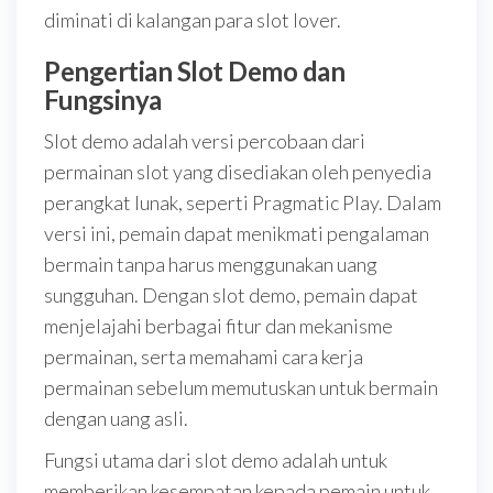
diminati di kalangan para slot lover.
Pengertian Slot Demo dan
Fungsinya
Slot demo adalah versi percobaan dari
permainan slot yang disediakan oleh penyedia
perangkat lunak, seperti Pragmatic Play. Dalam
versi ini, pemain dapat menikmati pengalaman
bermain tanpa harus menggunakan uang
sungguhan. Dengan slot demo, pemain dapat
menjelajahi berbagai fitur dan mekanisme
permainan, serta memahami cara kerja
permainan sebelum memutuskan untuk bermain
dengan uang asli.
Fungsi utama dari slot demo adalah untuk
memberikan kesempatan kepada pemain untuk