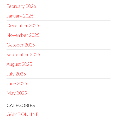
February 2026
January 2026
December 2025
November 2025
October 2025
September 2025
August 2025
July 2025
June 2025
May 2025
CATEGORIES
GAME ONLINE