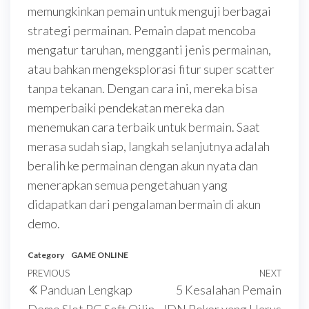
memungkinkan pemain untuk menguji berbagai
strategi permainan. Pemain dapat mencoba
mengatur taruhan, mengganti jenis permainan,
atau bahkan mengeksplorasi fitur super scatter
tanpa tekanan. Dengan cara ini, mereka bisa
memperbaiki pendekatan mereka dan
menemukan cara terbaik untuk bermain. Saat
merasa sudah siap, langkah selanjutnya adalah
beralih ke permainan dengan akun nyata dan
menerapkan semua pengetahuan yang
didapatkan dari pengalaman bermain di akun
demo.
Category
GAME ONLINE
Post
Previous
PREVIOUS
NEXT
Next
Panduan Lengkap
5 Kesalahan Pemain
navigation
Post
Post