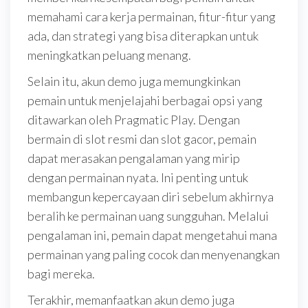
memahami cara kerja permainan, fitur-fitur yang
ada, dan strategi yang bisa diterapkan untuk
meningkatkan peluang menang.
Selain itu, akun demo juga memungkinkan
pemain untuk menjelajahi berbagai opsi yang
ditawarkan oleh Pragmatic Play. Dengan
bermain di slot resmi dan slot gacor, pemain
dapat merasakan pengalaman yang mirip
dengan permainan nyata. Ini penting untuk
membangun kepercayaan diri sebelum akhirnya
beralih ke permainan uang sungguhan. Melalui
pengalaman ini, pemain dapat mengetahui mana
permainan yang paling cocok dan menyenangkan
bagi mereka.
Terakhir, memanfaatkan akun demo juga