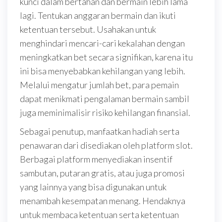
kunci dalam bertahan dan bermain lebih lama
lagi. Tentukan anggaran bermain dan ikuti
ketentuan tersebut. Usahakan untuk
menghindari mencari-cari kekalahan dengan
meningkatkan bet secara signifikan, karena itu
ini bisa menyebabkan kehilangan yang lebih.
Melalui mengatur jumlah bet, para pemain
dapat menikmati pengalaman bermain sambil
juga meminimalisir risiko kehilangan finansial.
Sebagai penutup, manfaatkan hadiah serta
penawaran dari disediakan oleh platform slot.
Berbagai platform menyediakan insentif
sambutan, putaran gratis, atau juga promosi
yang lainnya yang bisa digunakan untuk
menambah kesempatan menang. Hendaknya
untuk membaca ketentuan serta ketentuan