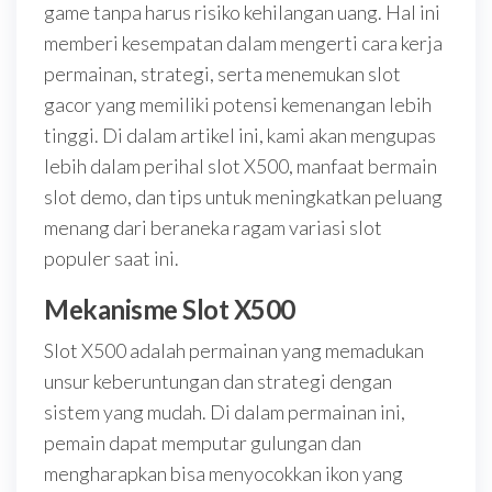
game tanpa harus risiko kehilangan uang. Hal ini
memberi kesempatan dalam mengerti cara kerja
permainan, strategi, serta menemukan slot
gacor yang memiliki potensi kemenangan lebih
tinggi. Di dalam artikel ini, kami akan mengupas
lebih dalam perihal slot X500, manfaat bermain
slot demo, dan tips untuk meningkatkan peluang
menang dari beraneka ragam variasi slot
populer saat ini.
Mekanisme Slot X500
Slot X500 adalah permainan yang memadukan
unsur keberuntungan dan strategi dengan
sistem yang mudah. Di dalam permainan ini,
pemain dapat memputar gulungan dan
mengharapkan bisa menyocokkan ikon yang