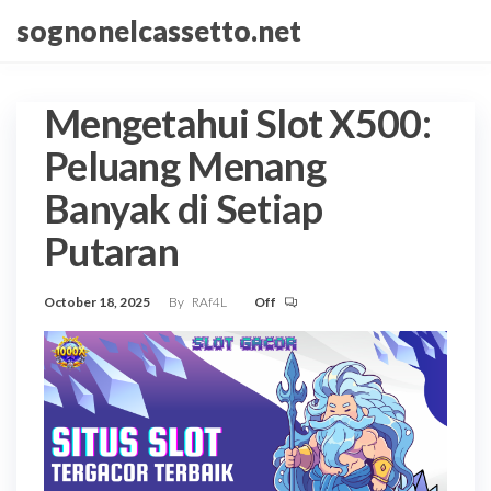
Skip
sognonelcassetto.net
to
the
content
Mengetahui Slot X500:
Peluang Menang
Banyak di Setiap
Putaran
October 18, 2025
By
RAf4L
Off