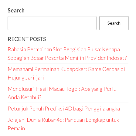
Search
Search
RECENT POSTS
Rahasia Permainan Slot Pengisian Pulsa: Kenapa
Sebagian Besar Peserta Memilih Provider Indosat?
Memahami Permainan Kudapoker: Game Cerdas di
Hujung Jari-jari
Menelusuri Hasil Macau Togel: Apa yang Perlu
Anda Ketahui?
Petunjuk Penuh Prediksi 4D bagi Penggila angka
Jelajahi Dunia Rubah4d: Panduan Lengkap untuk
Pemain