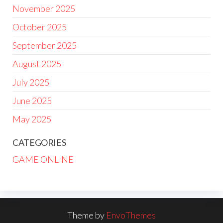
November 2025
October 2025
September 2025
August 2025
July 2025
June 2025
May 2025
CATEGORIES
GAME ONLINE
Theme by
EnvoThemes