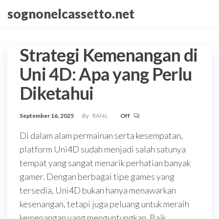
Skip
sognonelcassetto.net
to
the
content
Strategi Kemenangan di
Uni 4D: Apa yang Perlu
Diketahui
September 16, 2025
By
RAf4L
Off
Di dalam alam permainan serta kesempatan,
platform Uni4D sudah menjadi salah satunya
tempat yang sangat menarik perhatian banyak
gamer. Dengan berbagai tipe games yang
tersedia, Uni4D bukan hanya menawarkan
kesenangan, tetapi juga peluang untuk meraih
kemenangan yang menguntungkan. Baik