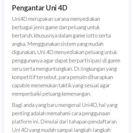
Pengantar Uni 4D
Uni4D merupakan sarana menyediakan
berbagai jenis game dan peluang untuk
bertaruh, khususnya dalam game lotto serta
angka. Menggunakan sistem yang mudah
digunakan, Uni 4D menyediakan peluang untuk
penggunanya agar dapat berpartisipasi di game
seru serta menguntungkan. Di lingkungan yang
kompetitif tersebut, para pemain diharapkan
capable menemukan taktik yang sesuai agar
memperbaiki peluang kemenangan.
Bagi anda yang baru mengenal Uni4D, hal yang
penting adalah memahami cara penggunaan
platform ini. Dimulai dari tahapan pendaftaran
Uni 4D yang mudah sampai langkah-langkah