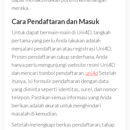
mereka.
Cara Pendaftaran dan Masuk
Untuk dapat bermain-main di Uni4D, langkah
pertama yang perlu Anda lakukan adalah
menjalani pendaftaran atau registrasi Uni4D.
Proses pendaftaran cukup sederhana, Anda
hanya perlu mengunjungi website resmi Uni4D
dan mencari tombol pendaftaran.
uni4d
Setelah
itunya, isi formulir pendaftaran dengan data
yang diminta seperti identitas, surel, dan nomor
telepon. Pastikan semua informasi yang Anda
berikan adalah akurat untuk menghindari
masalah di kemudian.
Setelah melengkapi berkas pendaftaran, tahap