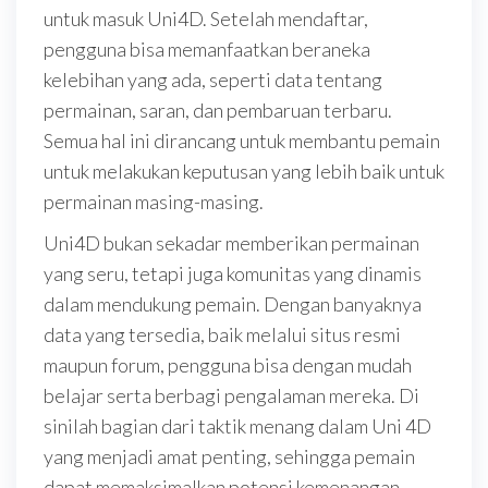
untuk masuk Uni4D. Setelah mendaftar,
pengguna bisa memanfaatkan beraneka
kelebihan yang ada, seperti data tentang
permainan, saran, dan pembaruan terbaru.
Semua hal ini dirancang untuk membantu pemain
untuk melakukan keputusan yang lebih baik untuk
permainan masing-masing.
Uni4D bukan sekadar memberikan permainan
yang seru, tetapi juga komunitas yang dinamis
dalam mendukung pemain. Dengan banyaknya
data yang tersedia, baik melalui situs resmi
maupun forum, pengguna bisa dengan mudah
belajar serta berbagi pengalaman mereka. Di
sinilah bagian dari taktik menang dalam Uni 4D
yang menjadi amat penting, sehingga pemain
dapat memaksimalkan potensi kemenangan