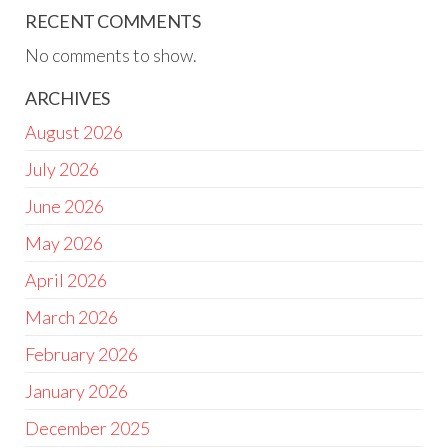
RECENT COMMENTS
No comments to show.
ARCHIVES
August 2026
July 2026
June 2026
May 2026
April 2026
March 2026
February 2026
January 2026
December 2025