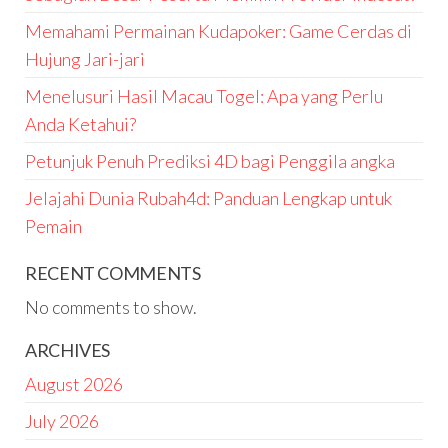
Memahami Permainan Kudapoker: Game Cerdas di
Hujung Jari-jari
Menelusuri Hasil Macau Togel: Apa yang Perlu
Anda Ketahui?
Petunjuk Penuh Prediksi 4D bagi Penggila angka
Jelajahi Dunia Rubah4d: Panduan Lengkap untuk
Pemain
RECENT COMMENTS
No comments to show.
ARCHIVES
August 2026
July 2026