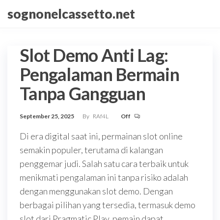
Skip
sognonelcassetto.net
to
the
content
Slot Demo Anti Lag:
Pengalaman Bermain
Tanpa Gangguan
September 25, 2025
By
RAf4L
Off
Di era digital saat ini, permainan slot online
semakin populer, terutama di kalangan
penggemar judi. Salah satu cara terbaik untuk
menikmati pengalaman ini tanpa risiko adalah
dengan menggunakan slot demo. Dengan
berbagai pilihan yang tersedia, termasuk demo
slot dari Pragmatic Play, pemain dapat