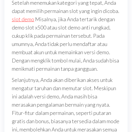
Setelah menemukan kategori yang tepat, Anda
dapat memilih permainan slot yang ingin dicoba.
slot demo
Misalnya, jika Anda tertarik dengan
demo slot x500 atau slot demo anti rungkad,
cukup klik pada permainan tersebut. Pada
umumnya, Anda tidak perlu mendaftar atau
membuat akun untuk memainkan versi demo.
Dengan mengklik tombol mulai, Anda sudah bisa
menikmati permainan tanpa gangguan.
Selanjutnya, Anda akan diberikan akses untuk
mengatur taruhan dan memutar slot. Meskipun
ini adalah versi demo, Anda masih bisa
merasakan pengalaman bermain yang nyata.
Fitur-fitur dalam permainan, seperti putaran
gratis dan bonus, biasanya tersedia dalam mode
ini, membolehkan Anda untuk merasakan semua