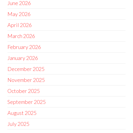
June 2026
May 2026
April 2026
March 2026
February 2026
January 2026
December 2025
November 2025
October 2025
September 2025
August 2025
July 2025