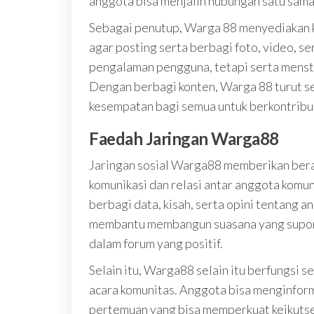
anggota bisa menjalin hubungan satu sama 
Sebagai penutup, Warga 88 menyediakan 
agar posting serta berbagi foto, video, se
pengalaman pengguna, tetapi serta mensti
Dengan berbagi konten, Warga 88 turut se
kesempatan bagi semua untuk berkontribusi
Faedah Jaringan Warga88
Jaringan sosial Warga88 memberikan ber
komunikasi dan relasi antar anggota komu
berbagi data, kisah, serta opini tentang an
membantu membangun suasana yang suporti
dalam forum yang positif.
Selain itu, Warga88 selain itu berfungsi 
acara komunitas. Anggota bisa menginform
pertemuan yang bisa memperkuat keikutse