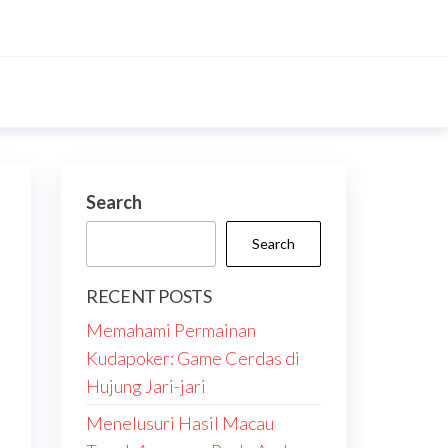
Search
Search
RECENT POSTS
Memahami Permainan
Kudapoker: Game Cerdas di
Hujung Jari-jari
Menelusuri Hasil Macau