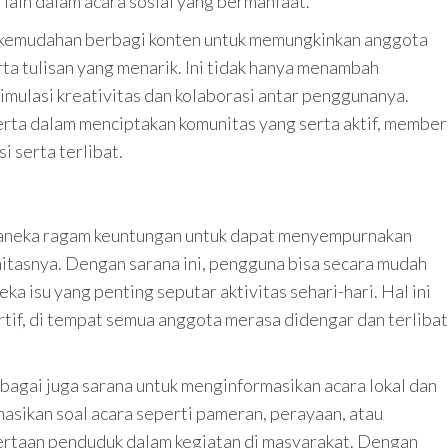
lain dalam acara sosial yang bermanfaat.
kemudahan berbagi konten untuk memungkinkan anggota
rta tulisan yang menarik. Ini tidak hanya menambah
mulasi kreativitas dan kolaborasi antar penggunanya.
rta dalam menciptakan komunitas yang serta aktif, member
 serta terlibat.
aneka ragam keuntungan untuk dapat menyempurnakan
nitasnya. Dengan sarana ini, pengguna bisa secara mudah
eka isu yang penting seputar aktivitas sehari-hari. Hal ini
f, di tempat semua anggota merasa didengar dan terlibat
sebagai juga sarana untuk menginformasikan acara lokal dan
asikan soal acara seperti pameran, perayaan, atau
rtaan penduduk dalam kegiatan di masyarakat. Dengan