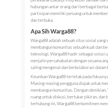
hubungan antar orang dari berbagai berbag
partisipan memiliki peluang untuk member
dan terbuka.
Apa Sih Warga88?
Warga88 adalah sebuah situs sosial yang
membangun komunitas sebuah kuat dan ber
teknologi, Warga88 hadir sebagai solusi u
menjalin persahabatan dengan sesama ang
saling mengenal dan berkolaborasi dalam 
Keunikan Warga88 terletak pada fokusnya y
Masing-masing pengguna diajak untuk mem
membangun komunitas. Dengan demikian, Wa
ruang untuk diskusi, bertukar pikiran, dan
terhubung ini, Warga88 berkomitmen men