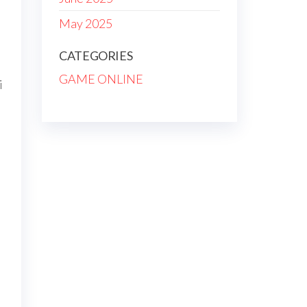
May 2025
CATEGORIES
GAME ONLINE
i