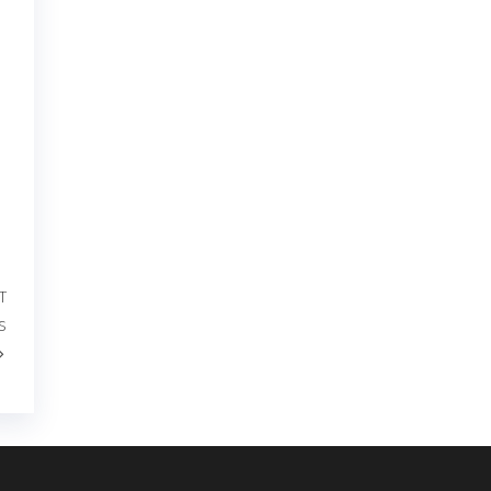
T
Next
s
Post