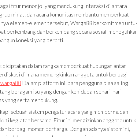
gai fitur menonjol yang mendukung interaksi di antara
i, grup minat, dan acara komunitas membantu memperkuat
anya elemen-elemen tersebut, Warga88 berkomitmen untu
apat berkembang dan berkembang secara sosial, meneguhka
angun koneksi yang berarti.
k diciptakan dalam rangka memperkuat hubungan antar
berdiskusi di mana memungkinkan anggota untuk berbagi
.
warga88
Dalam platform ini, para pengguna bisa saling
ntang beragam isu yang dengan kehidupan sehari-hari
as yang serta mendukung.
engkapi sebuah sistem pengatur acara yang mempermudah
uti kegiatan bersama. Fitur ini mengizinkan anggota untuk
an berbagi momen berharga. Dengan adanya sistem ini,