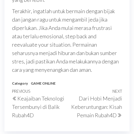
Terakhir, ingatlah untuk bermain dengan bijak
dan jangan ragu untuk mengambil jeda jika
diperlukan. Jika Anda mulai merasa frustrasi
atau terlalu emosional, step back and
reevaluate your situation. Permainan
seharusnya menjadi hiburan dan bukan sumber
stres, jadi pastikan Anda melakukannya dengan
cara yang menyenangkan dan aman.
Category
GAME ONLINE
Post
Previous
PREVIOUS
NEXT
Next
Keajaiban Teknologi
Dari Hobi Menjadi
navigation
Post
Post
Tersembunyi di Balik
Keberuntungan: Kisah
Rubah4D
Pemain Rubah4D