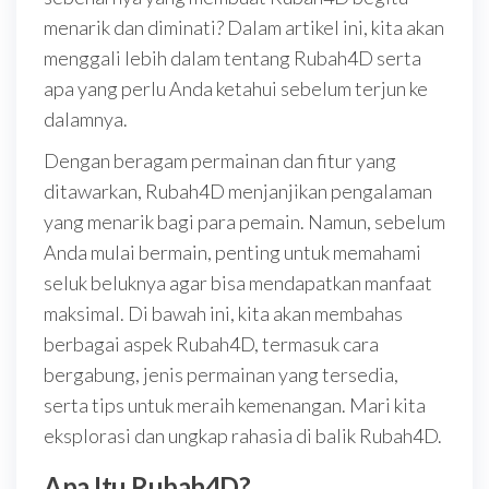
menarik dan diminati? Dalam artikel ini, kita akan
menggali lebih dalam tentang Rubah4D serta
apa yang perlu Anda ketahui sebelum terjun ke
dalamnya.
Dengan beragam permainan dan fitur yang
ditawarkan, Rubah4D menjanjikan pengalaman
yang menarik bagi para pemain. Namun, sebelum
Anda mulai bermain, penting untuk memahami
seluk beluknya agar bisa mendapatkan manfaat
maksimal. Di bawah ini, kita akan membahas
berbagai aspek Rubah4D, termasuk cara
bergabung, jenis permainan yang tersedia,
serta tips untuk meraih kemenangan. Mari kita
eksplorasi dan ungkap rahasia di balik Rubah4D.
Apa Itu Rubah4D?