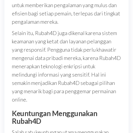
untuk memberikan pengalaman yang mulus dan
efisien bagi setiap pemain, terlepas dari tingkat
pengalaman mereka.
Selain itu, Rubah4D juga dikenal karena sistem
keamanan yang ketat dan layanan pelanggan
yang responsif. Pengguna tidak perlu khawatir
mengenai data pribadi mereka, karena Rubah4D
menerapkan teknologi enkripsi untuk
melindungi informasi yang sensitif. Hal ini
semakin menjadikan Rubah4D sebagai pilihan
yang menarik bagi para penggemar permainan
online.
Keuntungan Menggunakan
Rubah4D
Salah satu keuntungan utama menggunakan