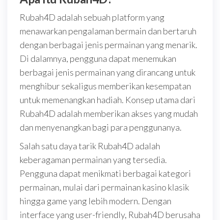
Rubah4D adalah sebuah platform yang
menawarkan pengalaman bermain dan bertaruh
dengan berbagai jenis permainan yang menarik.
Di dalamnya, pengguna dapat menemukan
berbagai jenis permainan yang dirancang untuk
menghibur sekaligus memberikan kesempatan
untuk memenangkan hadiah. Konsep utama dari
Rubah4D adalah memberikan akses yang mudah
dan menyenangkan bagi para penggunanya.
Salah satu daya tarik Rubah4D adalah
keberagaman permainan yang tersedia.
Pengguna dapat menikmati berbagai kategori
permainan, mulai dari permainan kasino klasik
hingga game yang lebih modern. Dengan
interface yang user-friendly, Rubah4D berusaha