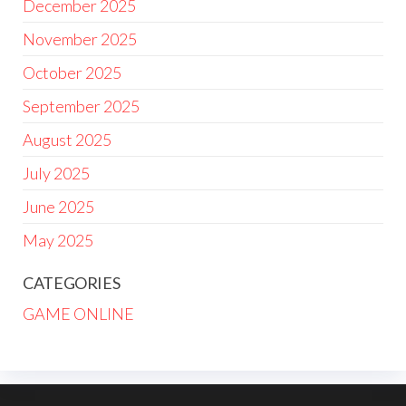
December 2025
November 2025
October 2025
September 2025
August 2025
July 2025
June 2025
May 2025
CATEGORIES
GAME ONLINE