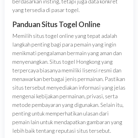
berdasarkan insting, tetapi juga data konkret
yang tersedia di pasar togel.
Panduan Situs Togel Online
Memilih situs togel online yang tepat adalah
langkah penting bagi para pemain yang ingin
menikmati pengalaman bermain yang aman dan
menyenangkan. Situs togel Hongkong yang
terpercaya biasanya memiliki lisensi resmi dan
menawarkan berbagai jenis permainan. Pastikan
situs tersebut menyediakan informasi yang jelas
mengenai kebijakan permainan, privasi, serta
metode pembayaran yang digunakan. Selain itu,
penting untuk memperhatikan ulasan dari
pemain lain untuk mendapatkan gambaran yang
lebih baik tentang reputasi situs tersebut.