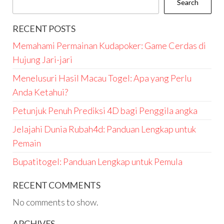
Search
RECENT POSTS
Memahami Permainan Kudapoker: Game Cerdas di
Hujung Jari-jari
Menelusuri Hasil Macau Togel: Apa yang Perlu
Anda Ketahui?
Petunjuk Penuh Prediksi 4D bagi Penggila angka
Jelajahi Dunia Rubah4d: Panduan Lengkap untuk
Pemain
Bupatitogel: Panduan Lengkap untuk Pemula
RECENT COMMENTS
No comments to show.
ARCHIVES