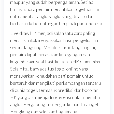
maupun yang sudah berpengalaman. Setiap
harinya, para pemain menantikan togel hari ini
untuk melihat angka-angka yang ditarik dan
berharap keberuntungan berpihak pada mereka.
Live draw HK menjadi salah satu cara paling
menarik untuk menyaksikan hasil pengeluaran
secara langsung. Melalui siaran langsung ini,
pemain dapat merasakan ketegangan dan
kegembiraan saat hasil keluaran HK diumumkan.
Selain itu, banyak situs togel online yang
menawarkan kemudahan bagi pemain untuk
bertaruh dan mengikuti perkembangan terbaru
di dunia togel, termasuk prediksi dan bocoran
HK yang bisa menjadi referensi dalam memilih
angka. Bergabunglah dengan komunitas togel
Hongkong dan saksikan bagaimana