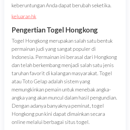
keberuntungan Anda dapat berubah seketika.
keluaran hk
Pengertian Togel Hongkong
Togel Hongkong merupakan salah satu bentuk
permainan judi yang sangat populer di
Indonesia. Permainan ini berasal dari Hongkong
dan telah berkembang menjadi salah satu jenis
taruhan favorit di kalangan masyarakat. Togel
atau Toto Gelap adalah sistem yang
memungkinkan pemain untuk menebak angka-
angka yang akan muncul dalam hasil pengundian.
Dengan adanya banyaknya peminat, togel
Hongkong pun kini dapat dimainkan secara
online melalui berbagai situs togel.