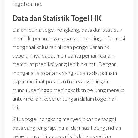
togel online.
Data dan Statistik Togel HK
Dalam dunia togel hongkong, data dan statistik
memiliki peranan yang sangat penting. Informasi
mengenai keluaran hk dan pengeluaran hk
sebelumnya dapat membantu pemain dalam
membuat prediksi yang lebih akurat. Dengan
menganalisis data hk yang sudah ada, pemain
dapat melihat pola dan tren yang mungkin
muncul, sehingga meningkatkan peluang mereka
untuk meraih keberuntungan dalam togel hari
ini.
Situs togel hongkong menyediakan berbagai
data yang lengkap, mulai dari hasil pengundian
sebelumnya hingga statistik khusus setiap