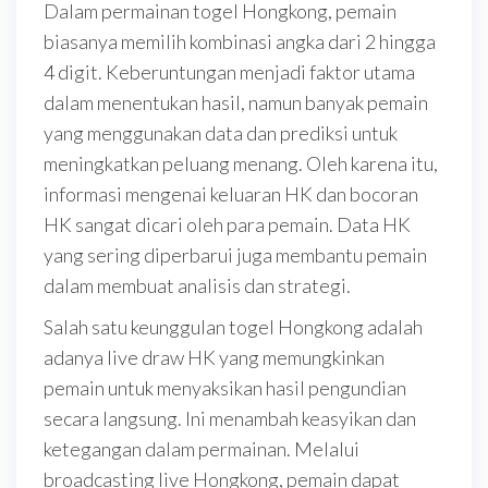
Dalam permainan togel Hongkong, pemain
biasanya memilih kombinasi angka dari 2 hingga
4 digit. Keberuntungan menjadi faktor utama
dalam menentukan hasil, namun banyak pemain
yang menggunakan data dan prediksi untuk
meningkatkan peluang menang. Oleh karena itu,
informasi mengenai keluaran HK dan bocoran
HK sangat dicari oleh para pemain. Data HK
yang sering diperbarui juga membantu pemain
dalam membuat analisis dan strategi.
Salah satu keunggulan togel Hongkong adalah
adanya live draw HK yang memungkinkan
pemain untuk menyaksikan hasil pengundian
secara langsung. Ini menambah keasyikan dan
ketegangan dalam permainan. Melalui
broadcasting live Hongkong, pemain dapat