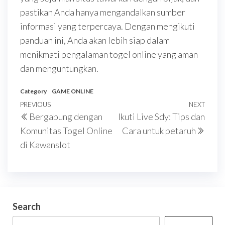
pastikan Anda hanya mengandalkan sumber
informasi yang terpercaya. Dengan mengikuti
panduan ini, Anda akan lebih siap dalam
menikmati pengalaman togel online yang aman
dan menguntungkan.
Category
GAME ONLINE
Post
Previous
PREVIOUS
NEXT
Next
Bergabung dengan
Ikuti Live Sdy: Tips dan
navigation
Post
Post
Komunitas Togel Online
Cara untuk petaruh
di Kawanslot
Search