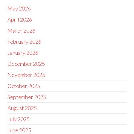
May 2026
April 2026
March 2026
February 2026
January 2026
December 2025
November 2025
October 2025
September 2025
August 2025
July 2025
June 2025