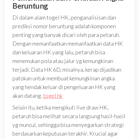
Beruntung
Di dalam alam togel HK, penganalisisan dan
prediksi nomor beruntung adalah komponen
penting yang banyak dicari oleh para petaruh.
Dengan memanfaatkan memanfaatkan data HK
dan keluaran HK yang lalu, petaruh bisa
menemukan pola atau jalur yg kemungkinan
terjadi. Data HK 6D, misalnya, kerap dijadikan
patokan untuk membuat kemungkinan angka
yang hendak keluar di pengeluaran HK yang
akan datang.
togel hk
Selain itu, ketika mengikuti live draw HK,
petaruh bisa melihat secara langsung hasil-hasil
yg muncul, sehingga bisa menyegarkan strategi
berdasarkan keputusan terakhir. Krucial agar