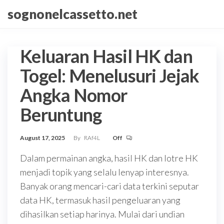
Skip
sognonelcassetto.net
to
the
content
Keluaran Hasil HK dan
Togel: Menelusuri Jejak
Angka Nomor
Beruntung
August 17, 2025
By
RAf4L
Off
Dalam permainan angka, hasil HK dan lotre HK
menjadi topik yang selalu lenyap interesnya.
Banyak orang mencari-cari data terkini seputar
data HK, termasuk hasil pengeluaran yang
dihasilkan setiap harinya. Mulai dari undian