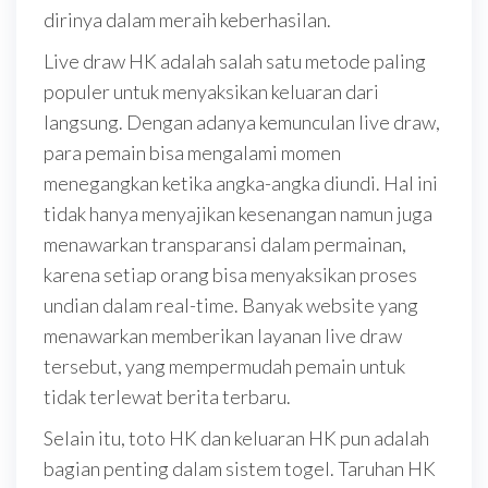
dirinya dalam meraih keberhasilan.
Live draw HK adalah salah satu metode paling
populer untuk menyaksikan keluaran dari
langsung. Dengan adanya kemunculan live draw,
para pemain bisa mengalami momen
menegangkan ketika angka-angka diundi. Hal ini
tidak hanya menyajikan kesenangan namun juga
menawarkan transparansi dalam permainan,
karena setiap orang bisa menyaksikan proses
undian dalam real-time. Banyak website yang
menawarkan memberikan layanan live draw
tersebut, yang mempermudah pemain untuk
tidak terlewat berita terbaru.
Selain itu, toto HK dan keluaran HK pun adalah
bagian penting dalam sistem togel. Taruhan HK