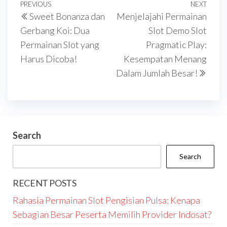
Post
Previous
PREVIOUS
NEXT
Next
Sweet Bonanza dan
Menjelajahi Permainan
navigation
Post
Post
Gerbang Koi: Dua
Slot Demo Slot
Permainan Slot yang
Pragmatic Play:
Harus Dicoba!
Kesempatan Menang
Dalam Jumlah Besar!
Search
Search
RECENT POSTS
Rahasia Permainan Slot Pengisian Pulsa: Kenapa
Sebagian Besar Peserta Memilih Provider Indosat?