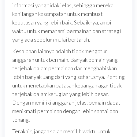
informasi yang tidak jelas, sehingga mereka
kehilangan kesempatan untuk membuat
keputusan yang lebih baik. Sebaiknya, ambil
waktu untuk memahami permainan dan strategi
yang ada sebelum mulai bertaruh.
Kesalahan lainnya adalah tidak mengatur
anggaran untuk bermain. Banyak pemain yang
terjebak dalam permainan dan menghabiskan
lebih banyak uang dari yang seharusnya. Penting
untuk menetapkan batasan keuangan agar tidak
terjebak dalam kerugian yang lebih besar.
Dengan memiliki anggaran jelas, pemain dapat
menikmati permainan dengan lebih santai dan
tenang.
Terakhir, jangan salah memilih waktu untuk