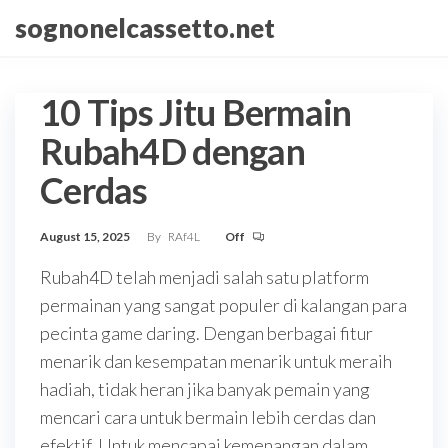
Skip
sognonelcassetto.net
to
the
content
10 Tips Jitu Bermain
Rubah4D dengan
Cerdas
August 15, 2025
By
RAf4L
Off
Rubah4D telah menjadi salah satu platform
permainan yang sangat populer di kalangan para
pecinta game daring. Dengan berbagai fitur
menarik dan kesempatan menarik untuk meraih
hadiah, tidak heran jika banyak pemain yang
mencari cara untuk bermain lebih cerdas dan
efektif. Untuk mencapai kemenangan dalam