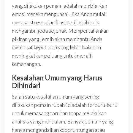
yang dilakukan pemain adalah membiarkan
emosi mereka menguasai. Jika Anda mulai
merasa stress atau frustrasi, lebih baik
mengambil jeda sejenak. Mempertahankan
pikiran yang jernih akan membantu Anda
membuat keputusan yang lebih baik dan
meningkatkan peluang untuk meraih
kemenangan.
Kesalahan Umum yang Harus
Dihindari
Salah satu kesalahan umum yang sering
dilakukan pemain rubah4d adalah terburu-buru
untuk memasang taruhan tanpa melakukan
analisis yang mendalam. Banyak pemain yang
hanya mengandalkan keberuntungan atau