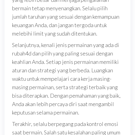
bermain tetap menyenangkan. Selalu pilih
jumlah taruhan yang sesuai dengan kemampuan
keuangan Anda, dan jangan tergoda untuk
melebihi limit yang sudah ditentukan.
Selanjutnya, kenali jenis permainan yang ada di
rubah4d dan pilih yang paling sesuai dengan
keahlian Anda. Setiap jenis permainan memiliki
aturan dan strategi yang berbeda. Luangkan
waktu untuk mempelajari cara kerja masing-
masing permainan, serta strategi terbaik yang
bisa diterapkan. Dengan pemahaman yang baik,
Anda akan lebih percaya diri saat mengambil
keputusan selama permainan.
Terakhir, selalu berpegang pada kontrol emosi
saat bermain. Salah satu kesalahan paling umum