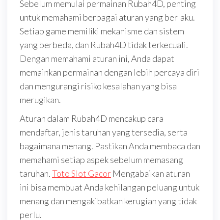
Sebelum memulai permainan Rubah4D, penting
untuk memahami berbagai aturan yang berlaku.
Setiap game memiliki mekanisme dan sistem
yang berbeda, dan Rubah4D tidak terkecuali.
Dengan memahami aturan ini, Anda dapat
memainkan permainan dengan lebih percaya diri
dan mengurangi risiko kesalahan yang bisa
merugikan.
Aturan dalam Rubah4D mencakup cara
mendaftar, jenis taruhan yang tersedia, serta
bagaimana menang. Pastikan Anda membaca dan
memahami setiap aspek sebelum memasang
taruhan.
Toto Slot Gacor
Mengabaikan aturan
ini bisa membuat Anda kehilangan peluang untuk
menang dan mengakibatkan kerugian yang tidak
perlu.