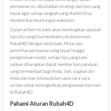
permainan ini, dibutuhkan strategi dan tips yang
tepat agar setiap langkah yang diambil bisa
memberikan keuntungan maksimal.
Dalam artikel ini, kami akan membagikan sepuluh
tips jitu yang bisa membantu Anda bermain
Rubah4D dengan lebih baik. Mulai dari
pemilihan permainan yang tepat hingga
pengelolaan modal, setiap tips yang kami
sajikan diharapkan dapat memberikan panduan
yang bermanfaat bagi Anda. Jadi, siapkan diri
Anda dan mari kita kulik bersama cara-cara
cerdas untuk meningkatkan pengalaman bermain
di Rubah4D.
Pahami Aturan Rubah4D