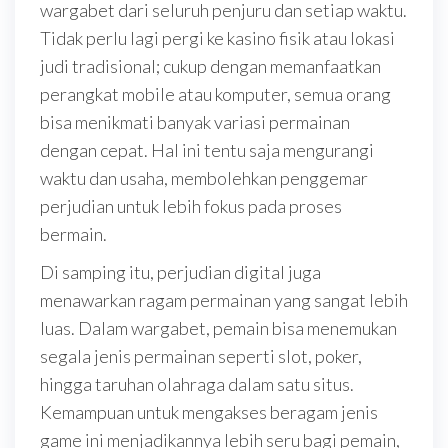
wargabet dari seluruh penjuru dan setiap waktu.
Tidak perlu lagi pergi ke kasino fisik atau lokasi
judi tradisional; cukup dengan memanfaatkan
perangkat mobile atau komputer, semua orang
bisa menikmati banyak variasi permainan
dengan cepat. Hal ini tentu saja mengurangi
waktu dan usaha, membolehkan penggemar
perjudian untuk lebih fokus pada proses
bermain.
Di samping itu, perjudian digital juga
menawarkan ragam permainan yang sangat lebih
luas. Dalam wargabet, pemain bisa menemukan
segala jenis permainan seperti slot, poker,
hingga taruhan olahraga dalam satu situs.
Kemampuan untuk mengakses beragam jenis
game ini menjadikannya lebih seru bagi pemain,