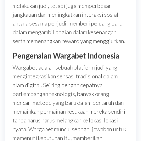
melakukan judi, tetapi juga memperbesar
jangkauan dan meningkatkan interaksi sosial
antara sesama penjudi, memberi peluang baru
dalam mengambil bagian dalam kesenangan
serta memenangkan reward yang menggiurkan.
Pengenalan Wargabet Indonesia
Wargabet adalah sebuah platform judi yang
mengintegrasikan sensasi tradisional dalam
alam digital. Seiring dengan cepatnya
perkembangan teknologis, banyak orang
mencari metode yang baru dalam bertaruh dan
memainkan permainan kesukaan mereka sendiri
tanpa harus harus melangkah ke lokasi lokasi
nyata. Wargabet muncul sebagai jawaban untuk
memenuhi kebutuhan itu, memberikan