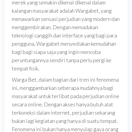
merek yang semakin dikenal dikenal dalam
kalangan masyarakat adalah Wargabet, yang
menawarkan sensasi perjudian yang modern dan
menggembirakan. Dengan memadukan
teknologi canggih dan interface yang bagi para
pengguna, Wargabet menyediakan kemudahan
bagi bagi siapa saja yang ingin mencoba
peruntungannya sendiri tanpa perlu pergi ke
tempat fisik.
Warga Bet, dalam bagian dari tren ini fenomena
ini, menggambarkan seberapa mudahnya bagi
masyarakat untuk terlibat pada perjudian online
secara online. Dengan akses hanya butuh alat
terkoneksi dalam internet, perjudian sekarang
bukan lagi kegiatan yang hanya di suatu tempat.
Fenomena ini bukan hanya menyulap gaya orang