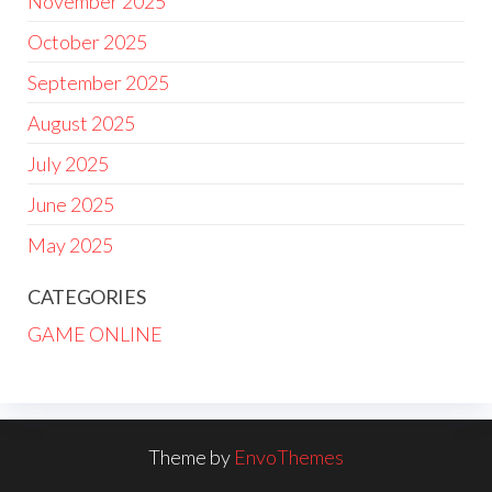
November 2025
October 2025
September 2025
August 2025
July 2025
June 2025
May 2025
CATEGORIES
GAME ONLINE
Theme by
EnvoThemes