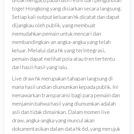
untuk mengacu pada hasil resmi dari pengundian
togel Hongkong yang disiarkan secara langsung.
Setiap kali output keluaran hk dicatat dan dapat
dijangkau oleh publik, yang membuat
memudahkan pemain untuk mencari dan
membandingkan-an angka-angka yang telah
keluar. Melalui data hk yang terintegrasi,
pemain dapat melihat pola atau tren tertentu
dari hasil-hasil yang lalu.
Live draw hk merupakan tahapan langsung di
mana hasil undian diumumkan kepada publik. Ini
menawarkan transparansi bagi para pemain dan
menjamin bahwa hasil yang diumumkan adalah
asli dan tidak dimainkan. Dalam momen live
draw, angka-angka yang muncul akan
dokumentasikan dalam data hk 6d, yang merujuk