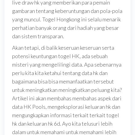
live draw hk yang memberikan para pemain
gambaran tentang keberuntungan dan pola-pola
yang muncul. Togel Hongkong ini selalu menarik
perhatian banyak orang dari hadiah yang besar
dan sistem transparan.
Akan tetapi, di balik keseruan keseruan serta
potensi keuntungan togel HK, ada sebuah
misteri yang mengelilingi data. Apa sebenarnya
perlu kita kita ketahui tentang data hk dan
bagaimana bisa bisa memanfaatkan tersebut
untuk meningkatkan meningkatkan peluang kita?
Artikel ini akan membahas membahas aspek dari
data HK Pools, mengeksplorasi keluaran hk dan
mengungkapkan informasi terkait terkait togel
hk dan keluaran hk 6d. Ayo kita telusuri lebih
dalam untuk memahami untuk memahami lebih