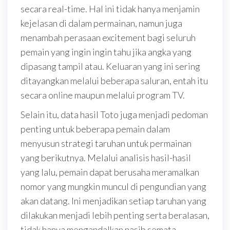
secara real-time. Hal ini tidak hanya menjamin
kejelasan di dalam permainan, namun juga
menambah perasaan excitement bagi seluruh
pemain yang ingin ingin tahu jika angka yang
dipasang tampil atau. Keluaran yang ini sering
ditayangkan melalui beberapa saluran, entah itu
secara online maupun melalui program TV.
Selain itu, data hasil Toto juga menjadi pedoman
penting untuk beberapa pemain dalam
menyusun strategi taruhan untuk permainan
yang berikutnya. Melalui analisis hasil-hasil
yang lalu, pemain dapat berusaha meramalkan
nomor yang mungkin muncul di pengundian yang
akan datang. Ini menjadikan setiap taruhan yang
dilakukan menjadi lebih penting serta beralasan,
tidak hanya mengandalkan nasib semata.