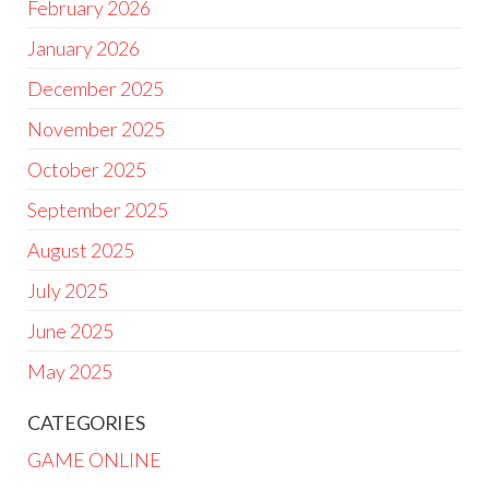
February 2026
January 2026
December 2025
November 2025
October 2025
September 2025
August 2025
July 2025
June 2025
May 2025
CATEGORIES
GAME ONLINE