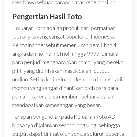
membawa sebuah harapan atas keberhasilan.
Pengertian Hasil Toto
Keluaran Toto adalah produk dari permainan
judi angka yang sangat populer di Indonesia.
Permainan tersebut memerlukan pemilihan 4
angka dari nol nol nol nol hingga 9999, dimana
para penjudi mengharapkan nomor yang mereka
pilih yang dipilih akan masuk dalam output
undian. Setiap kali keluaran keluaran ini menjadi
momen yang sangat dinantikan oleh para para
pemain, karena bisa memberi peluang dalam
mendapatkan kemenangan yang besar.
Tahapan pengundian pada Keluaran Toto 4D
biasanya dijalankan secara langsung, sehingga
output dapat dilihat oleh semua seluruh peserta