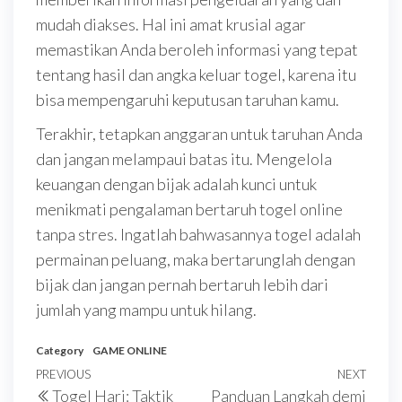
mudah diakses. Hal ini amat krusial agar
memastikan Anda beroleh informasi yang tepat
tentang hasil dan angka keluar togel, karena itu
bisa mempengaruhi keputusan taruhan kamu.
Terakhir, tetapkan anggaran untuk taruhan Anda
dan jangan melampaui batas itu. Mengelola
keuangan dengan bijak adalah kunci untuk
menikmati pengalaman bertaruh togel online
tanpa stres. Ingatlah bahwasannya togel adalah
permainan peluang, maka bertarunglah dengan
bijak dan jangan pernah bertaruh lebih dari
jumlah yang mampu untuk hilang.
Category
GAME ONLINE
Post
Previous
PREVIOUS
NEXT
Next
Togel Hari: Taktik
Panduan Langkah demi