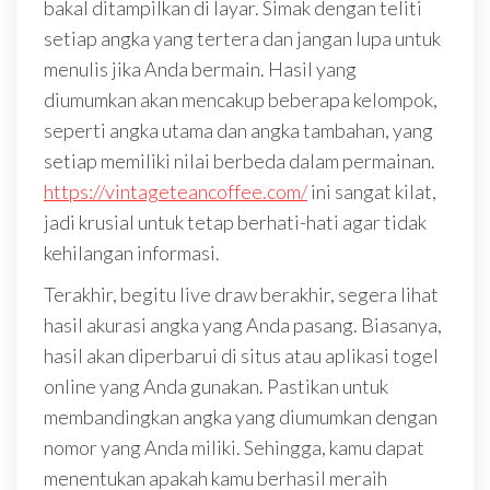
bakal ditampilkan di layar. Simak dengan teliti
setiap angka yang tertera dan jangan lupa untuk
menulis jika Anda bermain. Hasil yang
diumumkan akan mencakup beberapa kelompok,
seperti angka utama dan angka tambahan, yang
setiap memiliki nilai berbeda dalam permainan.
https://vintageteancoffee.com/
ini sangat kilat,
jadi krusial untuk tetap berhati-hati agar tidak
kehilangan informasi.
Terakhir, begitu live draw berakhir, segera lihat
hasil akurasi angka yang Anda pasang. Biasanya,
hasil akan diperbarui di situs atau aplikasi togel
online yang Anda gunakan. Pastikan untuk
membandingkan angka yang diumumkan dengan
nomor yang Anda miliki. Sehingga, kamu dapat
menentukan apakah kamu berhasil meraih