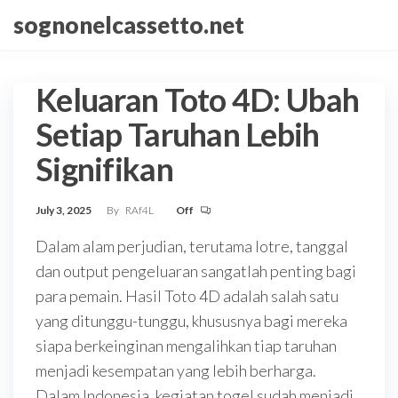
Skip
sognonelcassetto.net
to
the
content
Keluaran Toto 4D: Ubah
Setiap Taruhan Lebih
Signifikan
July 3, 2025
By
RAf4L
Off
Dalam alam perjudian, terutama lotre, tanggal
dan output pengeluaran sangatlah penting bagi
para pemain. Hasil Toto 4D adalah salah satu
yang ditunggu-tunggu, khususnya bagi mereka
siapa berkeinginan mengalihkan tiap taruhan
menjadi kesempatan yang lebih berharga.
Dalam Indonesia, kegiatan togel sudah menjadi