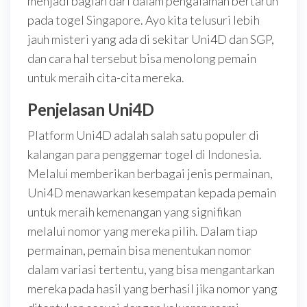
menjadi bagian dari dalam pengalaman bertaruh
pada togel Singapore. Ayo kita telusuri lebih
jauh misteri yang ada di sekitar Uni4D dan SGP,
dan cara hal tersebut bisa menolong pemain
untuk meraih cita-cita mereka.
Penjelasan Uni4D
Platform Uni4D adalah salah satu populer di
kalangan para penggemar togel di Indonesia.
Melalui memberikan berbagai jenis permainan,
Uni4D menawarkan kesempatan kepada pemain
untuk meraih kemenangan yang signifikan
melalui nomor yang mereka pilih. Dalam tiap
permainan, pemain bisa menentukan nomor
dalam variasi tertentu, yang bisa mengantarkan
mereka pada hasil yang berhasil jika nomor yang