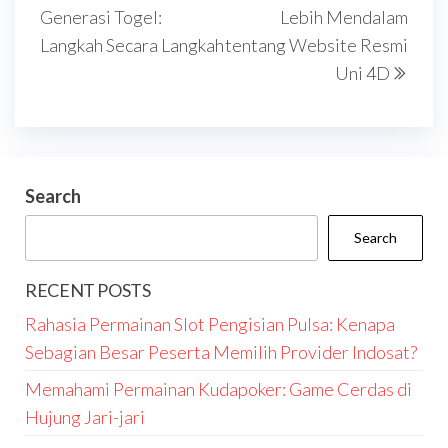
navigation
Generasi Togel:
Lebih Mendalam
Langkah Secara Langkah
tentang Website Resmi
Uni 4D
Search
Search
RECENT POSTS
Rahasia Permainan Slot Pengisian Pulsa: Kenapa
Sebagian Besar Peserta Memilih Provider Indosat?
Memahami Permainan Kudapoker: Game Cerdas di
Hujung Jari-jari