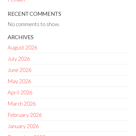
RECENT COMMENTS
No comments to show.
ARCHIVES
August 2026
July 2026
June 2026
May 2026
April 2026
March 2026
February 2026
January 2026