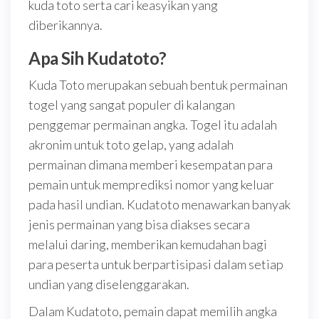
kuda toto serta cari keasyikan yang
diberikannya.
Apa Sih Kudatoto?
Kuda Toto merupakan sebuah bentuk permainan
togel yang sangat populer di kalangan
penggemar permainan angka. Togel itu adalah
akronim untuk toto gelap, yang adalah
permainan dimana memberi kesempatan para
pemain untuk memprediksi nomor yang keluar
pada hasil undian. Kudatoto menawarkan banyak
jenis permainan yang bisa diakses secara
melalui daring, memberikan kemudahan bagi
para peserta untuk berpartisipasi dalam setiap
undian yang diselenggarakan.
Dalam Kudatoto, pemain dapat memilih angka