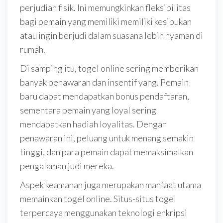
perjudian fisik. Ini memungkinkan fleksibilitas
bagi pemain yang memiliki memiliki kesibukan
atau ingin berjudi dalam suasana lebih nyaman di
rumah.
Di samping itu, togel online sering memberikan
banyak penawaran dan insentif yang. Pemain
baru dapat mendapatkan bonus pendaftaran,
sementara pemain yang loyal sering
mendapatkan hadiah loyalitas. Dengan
penawaran ini, peluang untuk menang semakin
tinggi, dan para pemain dapat memaksimalkan
pengalaman judi mereka.
Aspek keamanan juga merupakan manfaat utama
memainkan togel online. Situs-situs togel
terpercaya menggunakan teknologi enkripsi